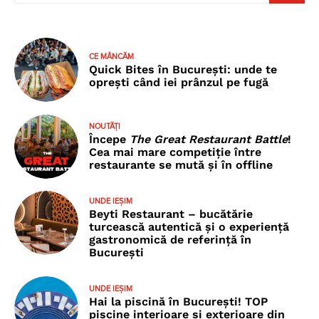
CE MÂNCĂM
Quick Bites în București: unde te
oprești când iei prânzul pe fugă
NOUTĂȚI
Începe
The Great Restaurant Battle
!
Cea mai mare competiție între
restaurante se mută și în offline
UNDE IEȘIM
Beyti Restaurant – bucătărie
turcească autentică și o experiență
gastronomică de referință în
București
UNDE IEȘIM
Hai la piscină în București! TOP
piscine interioare și exterioare din