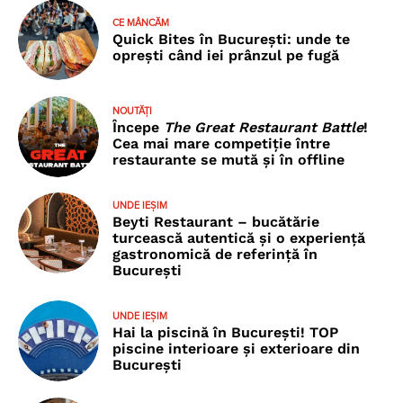
CE MÂNCĂM
Quick Bites în București: unde te
oprești când iei prânzul pe fugă
NOUTĂȚI
Începe
The Great Restaurant Battle
!
Cea mai mare competiție între
restaurante se mută și în offline
UNDE IEȘIM
Beyti Restaurant – bucătărie
turcească autentică și o experiență
gastronomică de referință în
București
UNDE IEȘIM
Hai la piscină în București! TOP
piscine interioare și exterioare din
București