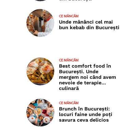
CE MÂNCĂM
Unde mănânci cel mai
bun kebab din București
CE MÂNCĂM
Best comfort food în
București. Unde
mergem noi când avem
nevoie de terapie…
culinară
CE MÂNCĂM
Brunch în București:
locuri faine unde poţi
savura ceva delicios