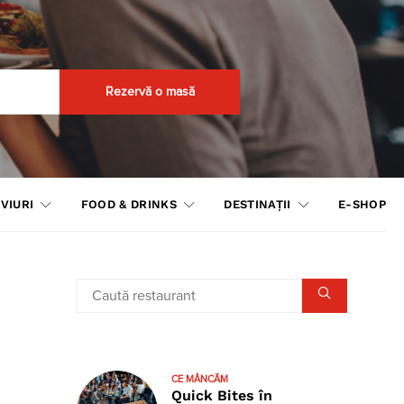
Rezervă o masă
VIURI
FOOD & DRINKS
DESTINAȚII
E-SHOP
CE MÂNCĂM
Quick Bites în