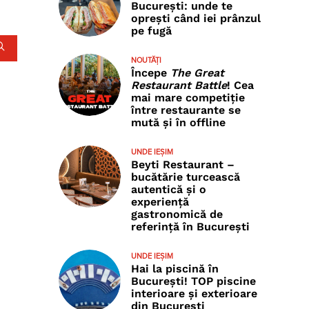
București: unde te
oprești când iei prânzul
pe fugă
NOUTĂȚI
Începe
The Great
Restaurant Battle
! Cea
mai mare competiție
între restaurante se
mută și în offline
UNDE IEȘIM
Beyti Restaurant –
bucătărie turcească
autentică și o
experiență
gastronomică de
referință în București
UNDE IEȘIM
Hai la piscină în
București! TOP piscine
interioare și exterioare
din București