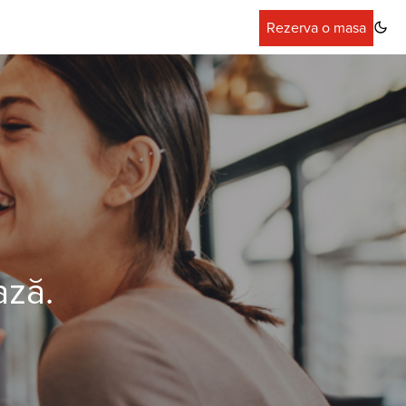
Rezerva o masa
ază.