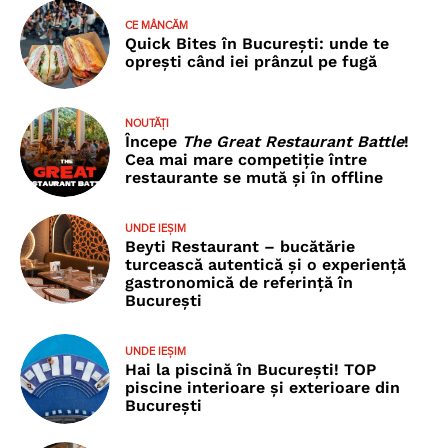
CE MÂNCĂM
Quick Bites în București: unde te
oprești când iei prânzul pe fugă
NOUTĂȚI
Începe
The Great Restaurant Battle
!
Cea mai mare competiție între
restaurante se mută și în offline
UNDE IEȘIM
Beyti Restaurant – bucătărie
turcească autentică și o experiență
gastronomică de referință în
București
UNDE IEȘIM
Hai la piscină în București! TOP
piscine interioare și exterioare din
București