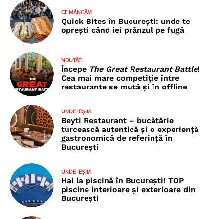
CE MÂNCĂM
Quick Bites în București: unde te
oprești când iei prânzul pe fugă
NOUTĂȚI
Începe
The Great Restaurant Battle
!
Cea mai mare competiție între
restaurante se mută și în offline
UNDE IEȘIM
Beyti Restaurant – bucătărie
turcească autentică și o experiență
gastronomică de referință în
București
UNDE IEȘIM
Hai la piscină în București! TOP
piscine interioare și exterioare din
București