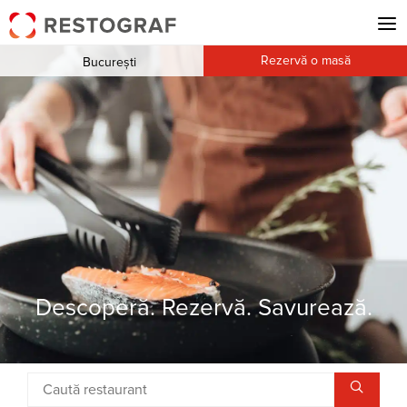
Rezervă o masă
București
Descoperă. Rezervă. Savurează.