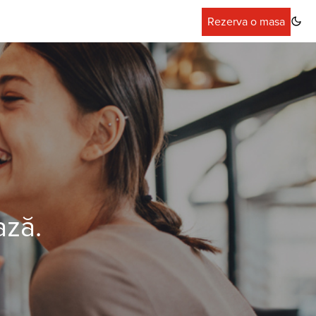
Rezerva o masa
ază.