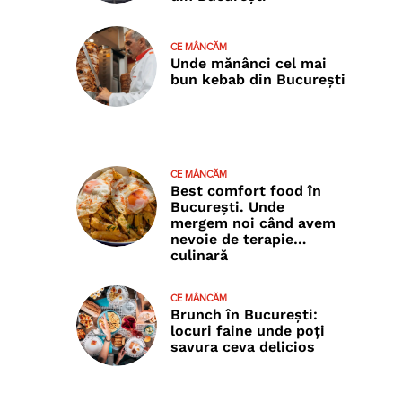
CE MÂNCĂM
Unde mănânci cel mai
bun kebab din București
CE MÂNCĂM
Best comfort food în
București. Unde
mergem noi când avem
nevoie de terapie…
culinară
CE MÂNCĂM
Brunch în București:
locuri faine unde poţi
savura ceva delicios