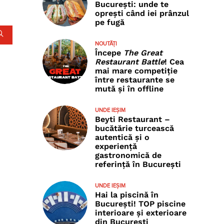
București: unde te
oprești când iei prânzul
pe fugă
NOUTĂȚI
Începe
The Great
Restaurant Battle
! Cea
mai mare competiție
între restaurante se
mută și în offline
UNDE IEȘIM
Beyti Restaurant –
bucătărie turcească
autentică și o
experiență
gastronomică de
referință în București
UNDE IEȘIM
Hai la piscină în
București! TOP piscine
interioare și exterioare
din București