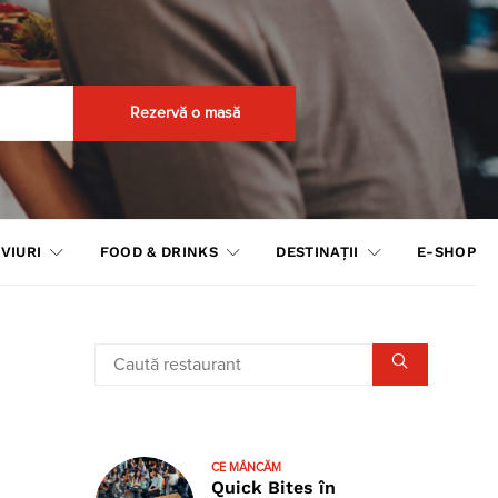
Rezervă o masă
VIURI
FOOD & DRINKS
DESTINAȚII
E-SHOP
CE MÂNCĂM
Quick Bites în