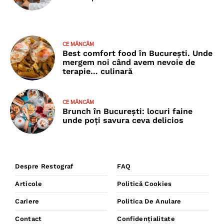
CE MÂNCĂM
Best comfort food în București. Unde
mergem noi când avem nevoie de
terapie… culinară
CE MÂNCĂM
Brunch în București: locuri faine
unde poţi savura ceva delicios
Despre Restograf
FAQ
Articole
Politică Cookies
Cariere
Politica De Anulare
Contact
Confidențialitate