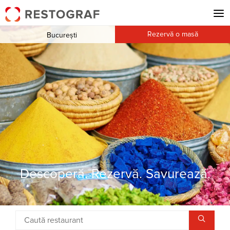
Rezervă o masă
București
Descoperă. Rezervă. Savurează.