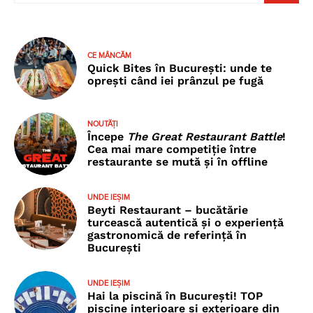
CE MÂNCĂM
Quick Bites în București: unde te
oprești când iei prânzul pe fugă
NOUTĂȚI
Începe
The Great Restaurant Battle
!
Cea mai mare competiție între
restaurante se mută și în offline
UNDE IEȘIM
Beyti Restaurant – bucătărie
turcească autentică și o experiență
gastronomică de referință în
București
UNDE IEȘIM
Hai la piscină în București! TOP
piscine interioare și exterioare din