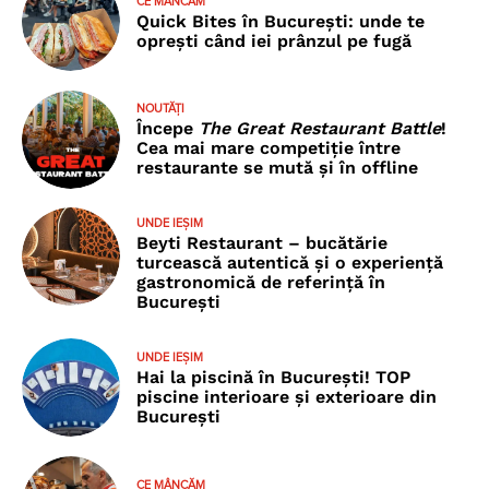
CE MÂNCĂM
Quick Bites în București: unde te
oprești când iei prânzul pe fugă
NOUTĂȚI
Începe
The Great Restaurant Battle
!
Cea mai mare competiție între
restaurante se mută și în offline
UNDE IEȘIM
Beyti Restaurant – bucătărie
turcească autentică și o experiență
gastronomică de referință în
București
UNDE IEȘIM
Hai la piscină în București! TOP
piscine interioare și exterioare din
București
CE MÂNCĂM