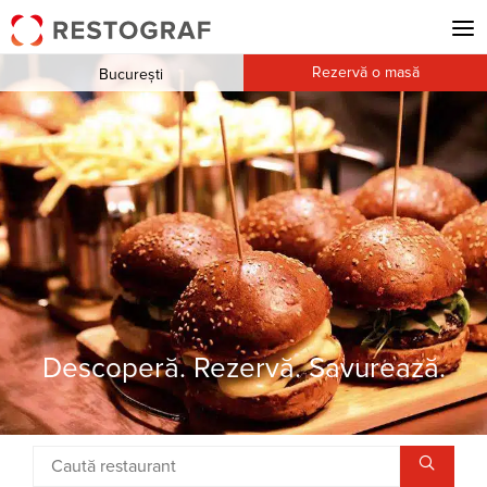
Rezervă o masă
București
Descoperă. Rezervă. Savurează.