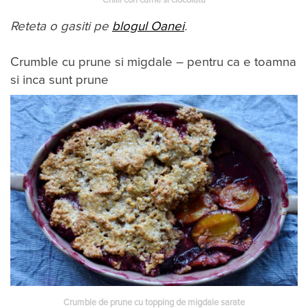
Chilli con carne si ciocolata
Reteta o gasiti pe
blogul Oanei
.
Crumble cu prune si migdale – pentru ca e toamna
si inca sunt prune
Crumble de prune cu topping de migdale sarate