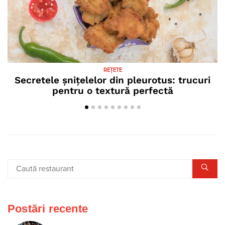
REȚETE
Secretele șnițelelor din pleurotus: trucuri
C
pentru o textură perfectă
Postări recente