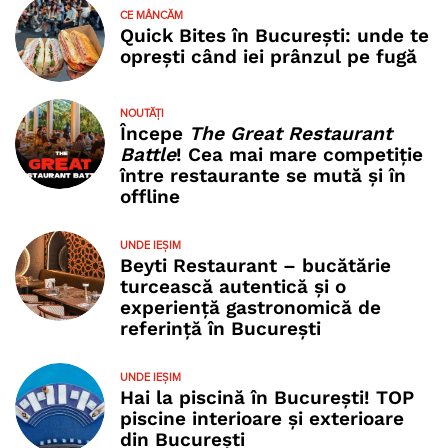
CE MÂNCĂM
Quick Bites în București: unde te
oprești când iei prânzul pe fugă
NOUTĂȚI
Începe
The Great Restaurant
Battle
! Cea mai mare competiție
între restaurante se mută și în
offline
UNDE IEȘIM
Beyti Restaurant – bucătărie
turcească autentică și o
experiență gastronomică de
referință în București
UNDE IEȘIM
Hai la piscină în București! TOP
piscine interioare și exterioare
din București