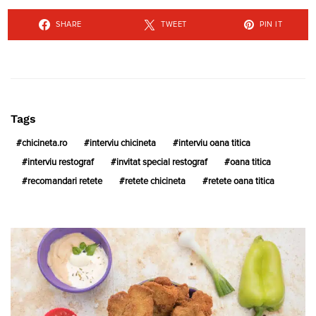
SHARE
TWEET
PIN IT
Tags
chicineta.ro
interviu chicineta
interviu oana titica
interviu restograf
invitat special restograf
oana titica
recomandari retete
retete chicineta
retete oana titica