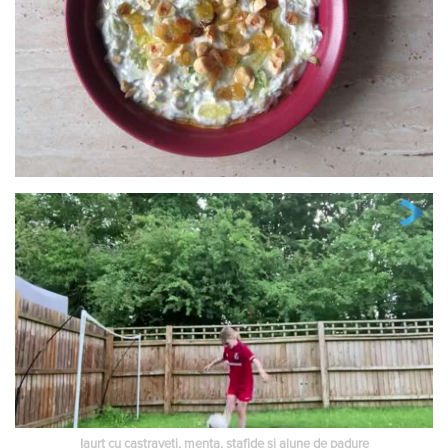
Iaurt cu castraveti, menta, stafide si alune de padure