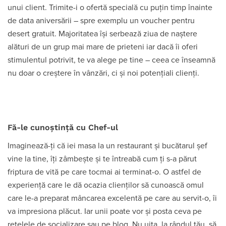
unui client. Trimite-i o ofertă specială cu puțin timp înainte
de data aniversării – spre exemplu un voucher pentru
desert gratuit. Majoritatea își serbează ziua de naștere
alături de un grup mai mare de prieteni iar dacă îi oferi
stimulentul potrivit, te va alege pe tine – ceea ce înseamnă
nu doar o creștere în vânzări, ci și noi potențiali clienți.
Fă-le cunoștință cu Chef-ul
Imaginează-ți că iei masa la un restaurant și bucătarul șef
vine la tine, îți zâmbește și te întreabă cum ți s-a părut
friptura de vită pe care tocmai ai terminat-o. O astfel de
experiență care le dă ocazia clienților să cunoască omul
care le-a preparat mâncarea excelentă pe care au servit-o, îi
va impresiona plăcut. Iar unii poate vor și posta ceva pe
rețelele de socializare sau pe blog. Nu uita, la rândul tău, să