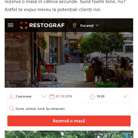
rezerva o masă în câteva secunde. Sună foarte bine, nu?
Astfel te expui mereu la potențiali clienți noi.