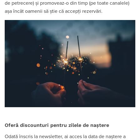
de petrecere) și promoveaz-o din timp (pe toate canalele)
așa încât oamenii să știe că accepți rezervări.
Oferă discounturi pentru zilele de naștere
Odată înscris la newsletter, ai acces la data de naștere a