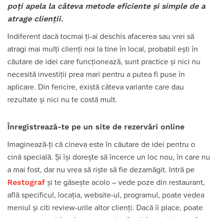
poți apela la câteva metode eficiente și simple de a
atrage clienții.
Indiferent dacă tocmai ți-ai deschis afacerea sau vrei să
atragi mai mulți clienți noi la tine în local, probabil ești în
căutare de idei care funcționează, sunt practice și nici nu
necesită investiții prea mari pentru a putea fi puse în
aplicare. Din fericire, există câteva variante care dau
rezultate și nici nu te costă mult.
Înregistrează-te pe un site de rezervări online
Imaginează-ți că cineva este în căutare de idei pentru o
cină specială. Și își dorește să încerce un loc nou, în care nu
a mai fost, dar nu vrea să riște să fie dezamăgit. Intră pe
Restograf
și te găsește acolo – vede poze din restaurant,
află specificul, locația, website-ul, programul, poate vedea
meniul și citi review-urile altor clienți. Dacă îi place, poate