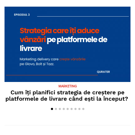
MARKETING
Cum îți planifici strategia de creștere pe
C
platformele de livrare când ești la început?