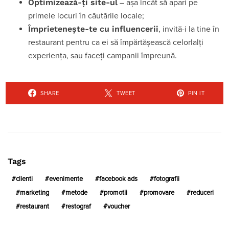
Optimizează-ți site-ul
– așa încât să apari pe
primele locuri în căutările locale;
Împrietenește-te cu influencerii
, invită-i la tine în
restaurant pentru ca ei să împărtășească celorlalți
experiența, sau faceți campanii împreună.
SHARE
TWEET
PIN IT
Tags
clienti
evenimente
facebook ads
fotografii
marketing
metode
promotii
promovare
reduceri
restaurant
restograf
voucher