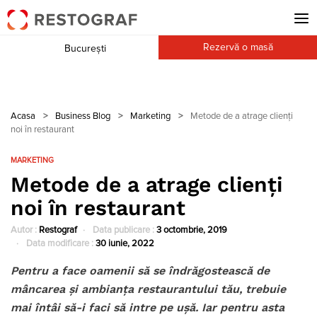
Rezervă o masă
București
Acasa
>
Business Blog
>
Marketing
>
Metode de a atrage clienți
noi în restaurant
MARKETING
Metode de a atrage clienți
noi în restaurant
Autor :
Restograf
Data publicare :
3 octombrie, 2019
Data modificare :
30 iunie, 2022
Pentru a face oamenii să se îndrăgostească de
mâncarea și ambianța restaurantului tău, trebuie
mai întâi să-i faci să intre pe ușă. Iar pentru asta