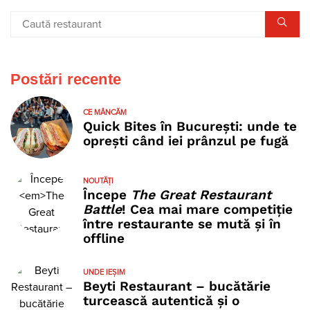
Postări recente
CE MÂNCĂM
Quick Bites în București: unde te
oprești când iei prânzul pe fugă
NOUTĂȚI
Începe
The Great Restaurant
Battle
! Cea mai mare competiție
între restaurante se mută și în
offline
UNDE IEȘIM
Beyti Restaurant – bucătărie
turcească autentică și o