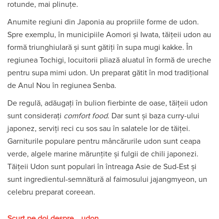
rotunde, mai plinuțe.
Anumite regiuni din Japonia au propriile forme de udon.
Spre exemplu, în municipiile Aomori și Iwata, tăițeii udon au
formă triunghiulară și sunt gătiți în supa mugi kakke. În
regiunea Tochigi, locuitorii pliază aluatul în formă de ureche
pentru supa mimi udon. Un preparat gătit în mod tradițional
de Anul Nou în regiunea Senba.
De regulă, adăugați în bulion fierbinte de oase, tăițeii udon
sunt considerați
comfort food
. Dar sunt și baza curry-ului
japonez, serviți reci cu sos sau în salatele lor de tăiței.
Garniturile populare pentru mâncărurile udon sunt ceapa
verde, algele marine mărunțite și fulgii de chili japonezi.
Tăițeii Udon sunt populari în întreaga Asie de Sud-Est și
sunt ingredientul-semnătură al faimosului jajangmyeon, un
celebru preparat coreean.
Scurt pe doi despre… udon