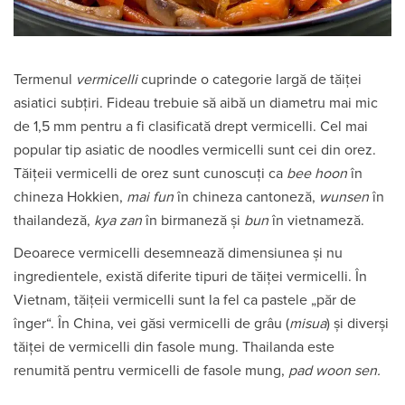
Termenul
vermicelli
cuprinde o categorie largă de tăiței
asiatici subțiri. Fideau trebuie să aibă un diametru mai mic
de 1,5 mm pentru a fi clasificată drept vermicelli. Cel mai
popular tip asiatic de noodles vermicelli sunt cei din orez.
Tăițeii vermicelli de orez sunt cunoscuți ca
bee hoon
în
chineza Hokkien,
mai fun
în chineza cantoneză,
wunsen
în
thailandeză,
kya zan
în birmaneză și
bun
în vietnameză.
Deoarece vermicelli desemnează dimensiunea și nu
ingredientele, există diferite tipuri de tăiței vermicelli. În
Vietnam, tăițeii vermicelli sunt la fel ca pastele „păr de
înger“. În China, vei găsi vermicelli de grâu (
misua
) și diverși
tăiței de vermicelli din fasole mung. Thailanda este
renumită pentru vermicelli de fasole mung,
pad woon sen.