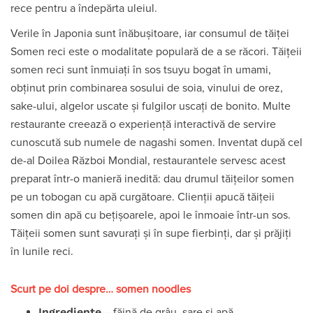
rece pentru a îndepărta uleiul.
Verile în Japonia sunt înăbușitoare, iar consumul de tăiței
Somen reci este o modalitate populară de a se răcori. Tăițeii
somen reci sunt înmuiați în sos tsuyu bogat în umami,
obținut prin combinarea sosului de soia, vinului de orez,
sake-ului, algelor uscate și fulgilor uscați de bonito. Multe
restaurante creează o experiență interactivă de servire
cunoscută sub numele de nagashi somen. Inventat după cel
de-al Doilea Război Mondial, restaurantele servesc acest
preparat într-o manieră inedită: dau drumul tăițeilor somen
pe un tobogan cu apă curgătoare. Clienții apucă tăițeii
somen din apă cu bețișoarele, apoi le înmoaie într-un sos.
Tăițeii somen sunt savurați și în supe fierbinți, dar și prăjiți
în lunile reci.
Scurt pe doi despre… somen noodles
Ingrediente
– făină de grâu, sare și apă.