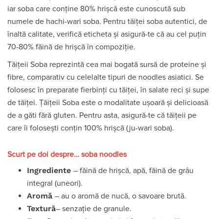
iar soba care conține 80% hrișcă este cunoscută sub
numele de hachi-wari soba. Pentru tăiței soba autentici, de
înaltă calitate, verifică eticheta și asigură-te că au cel puțin
70-80% făină de hrișcă în compoziție.
Tăițeii Soba reprezintă cea mai bogată sursă de proteine și
fibre, comparativ cu celelalte tipuri de noodles asiatici. Se
folosesc în preparate fierbinți cu tăiței, în salate reci și supe
de tăiței. Țăițeii Soba este o modalitate ușoară și delicioasă
de a găti fără gluten. Pentru asta, asigură-te că tăițeii pe
care îi folosești conțin 100% hrișcă (ju-wari soba).
Scurt pe doi despre… soba noodles
Ingrediente
– făină de hrișcă, apă, făină de grâu
integral (uneori).
Aromă
– au o aromă de nucă, o savoare brută.
Textură
– senzație de granule.