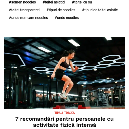
somen noodles
taitei asiatici
taitei cu ou
taitei transparenti
tipuri de noodles
tipuri de taitei asiatici
unde mancam noodles
undo noodles
TIPS & TRICKS
7 recomandări pentru persoanele cu
activitate fizică intensă