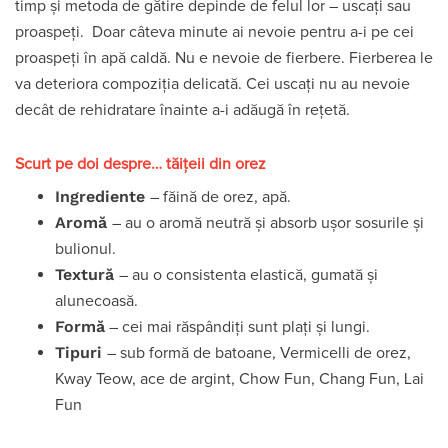
timp și metoda de gătire depinde de felul lor – uscați sau
proaspeți. Doar câteva minute ai nevoie pentru a-i pe cei
proaspeți în apă caldă. Nu e nevoie de fierbere. Fierberea le
va deteriora compoziția delicată. Cei uscați nu au nevoie
decât de rehidratare înainte a-i adăugă în rețetă.
Scurt pe doi despre… tăițeii din orez
Ingrediente
– făină de orez, apă.
Aromă
– au o aromă neutră și absorb ușor sosurile și
bulionul.
Textură
– au o consistenta elastică, gumată și
alunecoasă.
Formă
– cei mai răspândiți sunt plați și lungi.
Tipuri
– sub formă de batoane, Vermicelli de orez,
Kway Teow, ace de argint, Chow Fun, Chang Fun, Lai
Fun