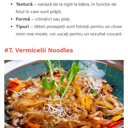
Textură
– variază de la rigid la bățos, în funcție de
felul în care sunt prăjiți.
Formă
– cilindrici sau plați.
Tipuri
– tăițeii proaspeți sunt folosiți pentru un chow
mein mai moale, cei uscați pentru un rezultat crocant.
#7. Vermicelli Noodles