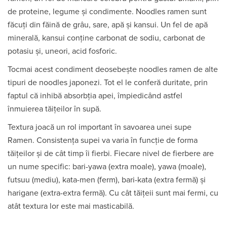
de proteine, legume și condimente. Noodles ramen sunt
făcuți din făină de grâu, sare, apă și kansui. Un fel de apă
minerală, kansui conține carbonat de sodiu, carbonat de
potasiu și, uneori, acid fosforic.
Tocmai acest condiment deosebește noodles ramen de alte
tipuri de noodles japonezi. Tot el le conferă duritate, prin
faptul că inhibă absorbția apei, împiedicând astfel
înmuierea tăițeilor în supă.
Textura joacă un rol important în savoarea unei supe
Ramen. Consistența supei va varia în funcție de forma
tăițeilor și de cât timp îi fierbi. Fiecare nivel de fierbere are
un nume specific: bari-yawa (extra moale), yawa (moale),
futsuu (mediu), kata-men (ferm), bari-kata (extra fermă) și
harigane (extra-extra fermă). Cu cât tăițeii sunt mai fermi, cu
atât textura lor este mai masticabilă.