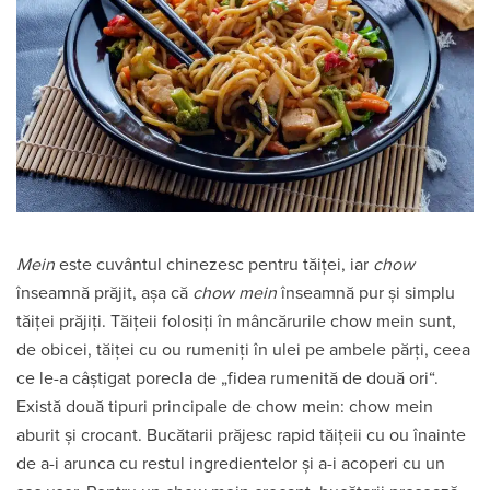
Mein
este cuvântul chinezesc pentru tăiței, iar
chow
înseamnă prăjit, așa că
chow mein
înseamnă pur și simplu
tăiței prăjiți. Tăițeii folosiți în mâncărurile chow mein sunt,
de obicei, tăiței cu ou rumeniți în ulei pe ambele părți, ceea
ce le-a câștigat porecla de „fidea rumenită de două ori“.
Există două tipuri principale de chow mein: chow mein
aburit și crocant. Bucătarii prăjesc rapid tăițeii cu ou înainte
de a-i arunca cu restul ingredientelor și a-i acoperi cu un