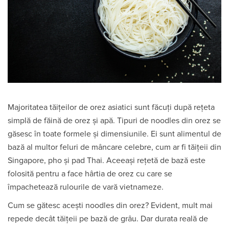
Majoritatea tăițeilor de orez asiatici sunt făcuți după rețeta
simplă de făină de orez și apă. Tipuri de noodles din orez se
găsesc în toate formele și dimensiunile. Ei sunt alimentul de
bază al multor feluri de mâncare celebre, cum ar fi tăițeii din
Singapore, pho și pad Thai. Aceeași rețetă de bază este
folosită pentru a face hârtia de orez cu care se
împachetează rulourile de vară vietnameze.
Cum se gătesc acești noodles din orez? Evident, mult mai
repede decât tăițeii pe bază de grâu. Dar durata reală de