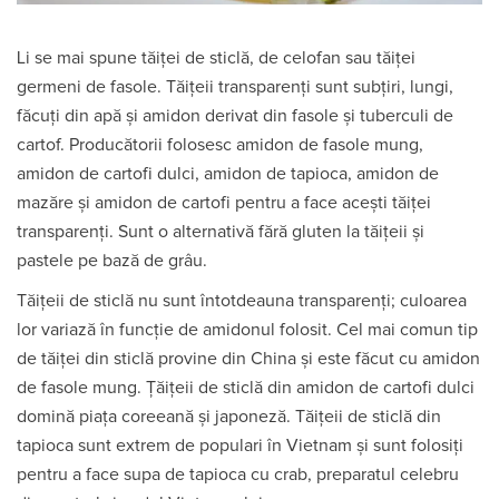
Li se mai spune tăiței de sticlă, de celofan sau tăiței
germeni de fasole. Tăițeii transparenți sunt subțiri, lungi,
făcuți din apă și amidon derivat din fasole și tuberculi de
cartof. Producătorii folosesc amidon de fasole mung,
amidon de cartofi dulci, amidon de tapioca, amidon de
mazăre și amidon de cartofi pentru a face acești tăiței
transparenți. Sunt o alternativă fără gluten la tăițeii și
pastele pe bază de grâu.
Tăițeii de sticlă nu sunt întotdeauna transparenți; culoarea
lor variază în funcție de amidonul folosit. Cel mai comun tip
de tăiței din sticlă provine din China și este făcut cu amidon
de fasole mung. Țăițeii de sticlă din amidon de cartofi dulci
domină piața coreeană și japoneză. Tăițeii de sticlă din
tapioca sunt extrem de populari în Vietnam și sunt folosiți
pentru a face supa de tapioca cu crab, preparatul celebru