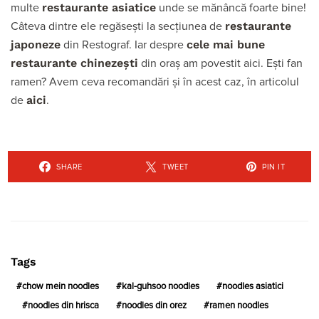
restaurante asiatice
multe
unde se mănâncă foarte bine!
restaurante
Câteva dintre ele regăsești la secțiunea de
japoneze
cele mai bune
din Restograf. Iar despre
restaurante chinezești
din oraș am povestit aici. Ești fan
ramen? Avem ceva recomandări și în acest caz, în articolul
aici
de
.
SHARE
TWEET
PIN IT
Tags
chow mein noodles
kal-guhsoo noodles
noodles asiatici
noodles din hrisca
noodles din orez
ramen noodles