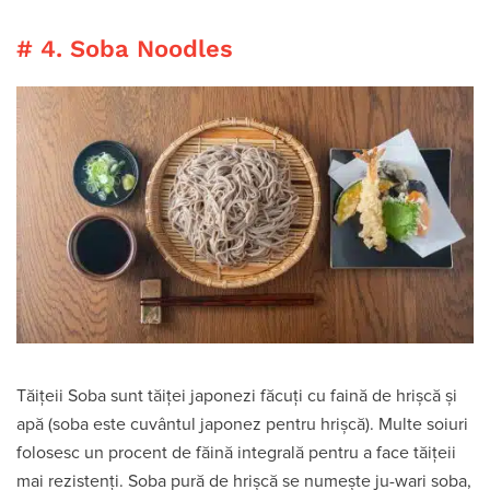
# 4. Soba Noodles
Tăițeii Soba sunt tăiței japonezi făcuți cu faină de hrișcă și
apă (soba este cuvântul japonez pentru hrișcă). Multe soiuri
folosesc un procent de făină integrală pentru a face tăițeii
mai rezistenți. Soba pură de hrișcă se numește ju-wari soba,