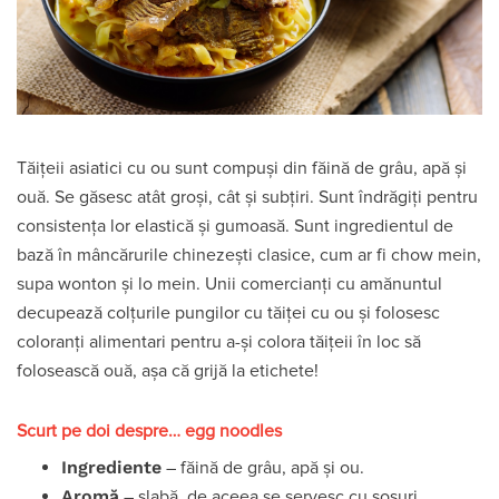
Tăițeii asiatici cu ou sunt compuși din făină de grâu, apă și
ouă. Se găsesc atât groși, cât și subțiri. Sunt îndrăgiți pentru
consistența lor elastică și gumoasă. Sunt ingredientul de
bază în mâncărurile chinezești clasice, cum ar fi chow mein,
supa wonton și lo mein. Unii comercianți cu amănuntul
decupează colțurile pungilor cu tăiței cu ou și folosesc
coloranți alimentari pentru a-și colora tăițeii în loc să
folosească ouă, așa că grijă la etichete!
Scurt pe doi despre… egg noodles
Ingrediente
– făină de grâu, apă și ou.
Aromă
– slabă, de aceea se servesc cu sosuri.