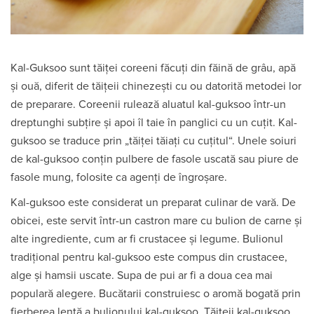
Kal-Guksoo sunt tăiței coreeni făcuți din făină de grâu, apă
și ouă, diferit de tăițeii chinezești cu ou datorită metodei lor
de preparare. Coreenii rulează aluatul kal-guksoo într-un
dreptunghi subțire și apoi îl taie în panglici cu un cuțit. Kal-
guksoo se traduce prin „tăiței tăiați cu cuțitul“. Unele soiuri
de kal-guksoo conțin pulbere de fasole uscată sau piure de
fasole mung, folosite ca agenți de îngroșare.
Kal-guksoo este considerat un preparat culinar de vară. De
obicei, este servit într-un castron mare cu bulion de carne și
alte ingrediente, cum ar fi crustacee și legume. Bulionul
tradițional pentru kal-guksoo este compus din crustacee,
alge și hamsii uscate. Supa de pui ar fi a doua cea mai
populară alegere. Bucătarii construiesc o aromă bogată prin
fierberea lentă a bulionului kal-guksoo. Tăițeii kal-guksoo