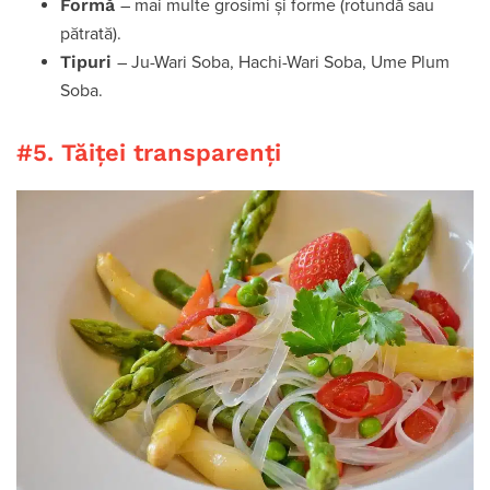
Formă
– mai multe grosimi și forme (rotundă sau
pătrată).
Tipuri
– Ju-Wari Soba, Hachi-Wari Soba, Ume Plum
Soba.
#5. Tăiței transparenți