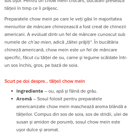
sos ușor. Pentru un chow mein crocant, bucătarii presează
tăițeii în timp ce îi prăjesc.
Preparatele chow mein pe care le veți găsi în majoritatea
meniurilor de mâncare chinezească a fost creat de chinezii
americani. A evoluat dintr-un fel de mâncare cunoscut sub
numele de
ch’ao mien
, adică „tăitei prăjiți“. În bucătăria
chineză americană, chow mein este un fel de mâncare
specific, făcut cu tăiței de ou, carne și legume scăldate într-
un sos închis, gros, pe bază de soia.
Scurt pe doi despre… tăițeii chow mein
Ingrediente
– ou, apă și făină de grâu.
Aromă
– Sosul folosit pentru preparatele
americanizate chow mein maschează aroma blândă a
tăițeilor. Compus din sos de soia, sos de stridii, ulei de
susan și amidon de porumb, sosul chow mein este
ușor dulce și aromat.