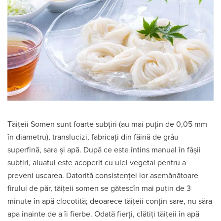
Tăițeii Somen sunt foarte subțiri (au mai puțin de 0,05 mm
în diametru), translucizi, fabricați din făină de grâu
superfină, sare și apă. După ce este întins manual în fâșii
subțiri, aluatul este acoperit cu ulei vegetal pentru a
preveni uscarea. Datorită consistenței lor asemănătoare
firului de păr, tăițeii somen se gătescîn mai puțin de 3
minute în apă clocotită; deoarece tăițeii conțin sare, nu săra
apa înainte de a îi fierbe. Odată fierți, clătiți tăițeii în apă