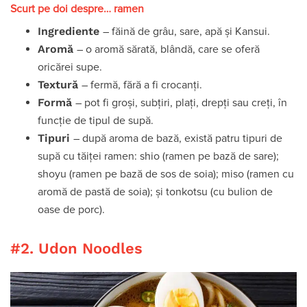
Scurt pe doi despre… ramen
Ingrediente
– făină de grâu, sare, apă și Kansui.
Aromă
– o aromă sărată, blândă, care se oferă
oricărei supe.
Textură
– fermă, fără a fi crocanți.
Formă
– pot fi groși, subțiri, plați, drepți sau creți, în
funcție de tipul de supă.
Tipuri
– după aroma de bază, există patru tipuri de
supă cu tăiței ramen: shio (ramen pe bază de sare);
shoyu (ramen pe bază de sos de soia); miso (ramen cu
aromă de pastă de soia); și tonkotsu (cu bulion de
oase de porc).
#2. Udon Noodles