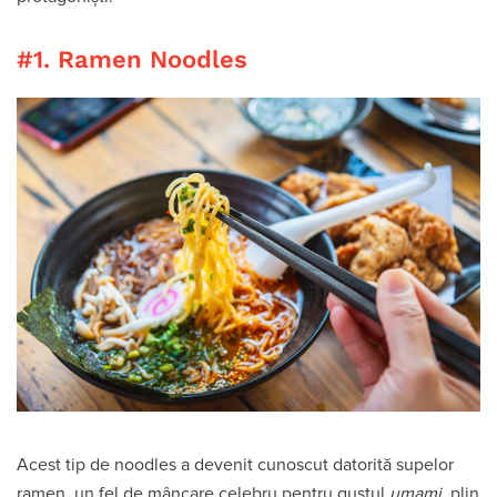
#1. Ramen Noodles
Acest tip de noodles a devenit cunoscut datorită supelor
ramen, un fel de mâncare celebru pentru gustul
umami
, plin