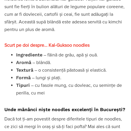
sunt fie fierți în bulion alături de legume populare coreene,
cum ar fi dovleceii, cartofii și ceai, fie sunt adăugați la
sfârșit. Această supă blândă este adesea servită cu kimchi
pentru un plus de aromă.
Scurt pe doi despre… Kal-Guksoo noodles
Ingrediente
– făină de grâu, apă și ouă.
Aromă
– blândă.
Textură
– o consistență păstoasă și elastică.
Formă
– lungi și plați.
Tipuri
– cu fasole mung, cu dovleac, cu semințe de
perilla, cu mei
Unde mănânci niște noodles excelenți în București?
Dacă tot ți-am povestit despre diferitele tipuri de noodles,
ce zici să mergi în oraș și să-ți faci pofta? Mai ales că sunt