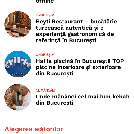
offline
UNDE IEȘIM
Beyti Restaurant – bucătărie
turcească autentică și o
experiență gastronomică de
referință în București
UNDE IEȘIM
Hai la piscină în București! TOP
piscine interioare și exterioare
din București
CE MÂNCĂM
Unde mănânci cel mai bun kebab
din București
Alegerea editorilor