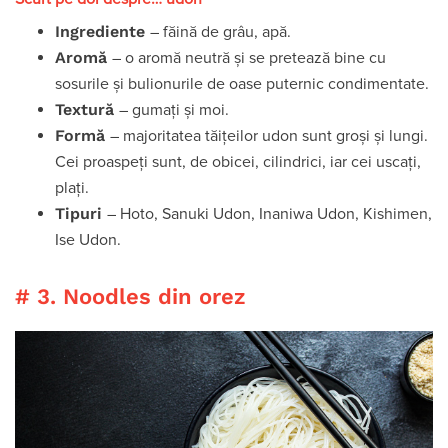
Ingrediente
– făină de grâu, apă.
Aromă
– o aromă neutră și se pretează bine cu
sosurile și bulionurile de oase puternic condimentate.
Textură
– gumați și moi.
Formă
– majoritatea tăițeilor udon sunt groși și lungi.
Cei proaspeți sunt, de obicei, cilindrici, iar cei uscați,
plați.
Tipuri
– Hoto, Sanuki Udon, Inaniwa Udon, Kishimen,
Ise Udon.
# 3. Noodles din orez