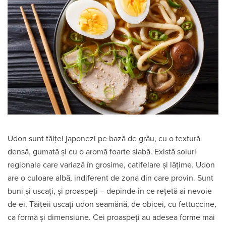
Udon sunt tăiței japonezi pe bază de grâu, cu o textură
densă, gumată și cu o aromă foarte slabă. Există soiuri
regionale care variază în grosime, catifelare și lățime. Udon
are o culoare albă, indiferent de zona din care provin. Sunt
buni și uscați, și proaspeți – depinde în ce rețetă ai nevoie
de ei. Tăițeii uscați udon seamănă, de obicei, cu fettuccine,
ca formă și dimensiune. Cei proaspeți au adesea forme mai