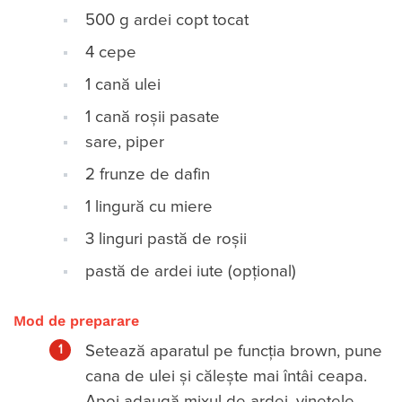
500 g ardei copt tocat
4 cepe
1 cană ulei
1 cană roșii pasate
sare, piper
2 frunze de dafin
1 lingură cu miere
3 linguri pastă de roșii
pastă de ardei iute (opțional)
Mod de preparare
Setează aparatul pe funcția brown, pune
cana de ulei și călește mai întâi ceapa.
Apoi adaugă mixul de ardei, vinetele,