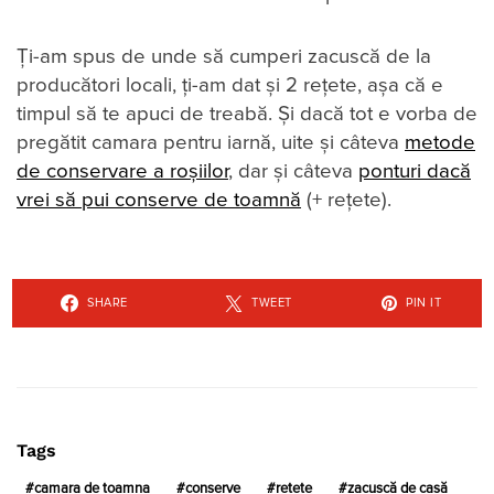
Ți-am spus de unde să cumperi zacuscă de la
producători locali, ți-am dat și 2 rețete, așa că e
timpul să te apuci de treabă. Și dacă tot e vorba de
pregătit camara pentru iarnă, uite și câteva
metode
de conservare a roșiilor
, dar și câteva
ponturi dacă
vrei să pui conserve de toamnă
(+ rețete).
SHARE
TWEET
PIN IT
Tags
camara de toamna
conserve
retete
zacuscă de casă