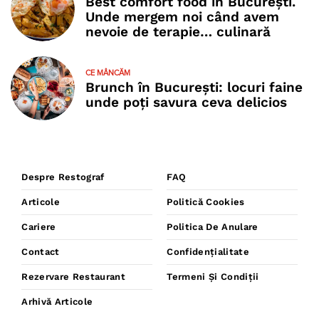
Best comfort food în București.
Unde mergem noi când avem
nevoie de terapie… culinară
CE MÂNCĂM
Brunch în București: locuri faine
unde poţi savura ceva delicios
Despre Restograf
FAQ
Articole
Politică Cookies
Cariere
Politica De Anulare
Contact
Confidențialitate
Rezervare Restaurant
Termeni Și Condiții
Arhivă Articole