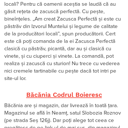
locali? Pentru că oamenii aceștia se laudă că au
găsit rețeta de zacuscă perfectă. Cu pește,
bineînțeles. „Am creat Zacusca Perfectă și este cu
păstrăv din Izvorul Muntelui și legume de calitate
de la producători locali”, spun producătorii. Cert
este că poți comanda de la ei Zacusca Perfectă
clasică cu păstrăv, picantă, dar au și clasică cu
vinete, și cu ciuperci și vinete. La comandă, pot
realiza și zacuscă cu sturion! Nu trece cu vederea
nici cremele tartinabile cu pește dacă tot intri pe
site-ul lor.
Băcănia Codrul Boieresc
Băcănia are și magazin, dar livrează în toată țara.
Magazinul se află în Neamț, satul Slobozia Roznov
(pe strada Seș 126j). Dar poți alege tot ceea ce
pregătesc de pe link-ul de mai sus, din magazinul