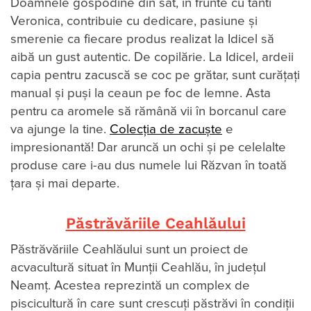
Doamnele gospodine din sat, în frunte cu tanti
Veronica, contribuie cu dedicare, pasiune și
smerenie ca fiecare produs realizat la Idicel să
aibă un gust autentic. De copilărie. La Idicel, ardeii
capia pentru zacuscă se coc pe grătar, sunt curățați
manual și puși la ceaun pe foc de lemne. Asta
pentru ca aromele să rămână vii în borcanul care
va ajunge la tine.
Colecția de zacuște
e
impresionantă! Dar aruncă un ochi și pe celelalte
produse care i-au dus numele lui Răzvan în toată
țara și mai departe.
Păstrăvăriile Ceahlăului
Păstrăvăriile Ceahlăului sunt un proiect de
acvacultură situat în Munții Ceahlău, în județul
Neamț. Acestea reprezintă un complex de
piscicultură în care sunt crescuți păstrăvi în condiții