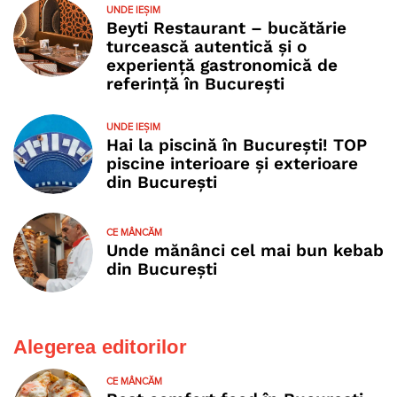
UNDE IEȘIM
Beyti Restaurant – bucătărie
turcească autentică și o
experiență gastronomică de
referință în București
UNDE IEȘIM
Hai la piscină în București! TOP
piscine interioare și exterioare
din București
CE MÂNCĂM
Unde mănânci cel mai bun kebab
din București
Alegerea editorilor
CE MÂNCĂM