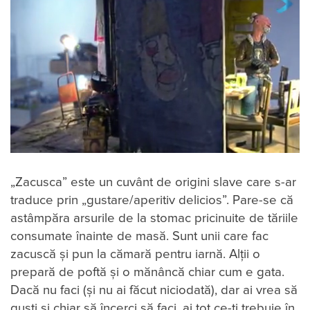
„Zacusca” este un cuvânt de origini slave care s-ar
traduce prin „gustare/aperitiv delicios”. Pare-se că
astâmpăra arsurile de la stomac pricinuite de tăriile
consumate înainte de masă. Sunt unii care fac
zacuscă și pun la cămară pentru iarnă. Alții o
prepară de poftă și o mănâncă chiar cum e gata.
Dacă nu faci (și nu ai făcut niciodată), dar ai vrea să
guști și chiar să încerci să faci, ai tot ce-ți trebuie în