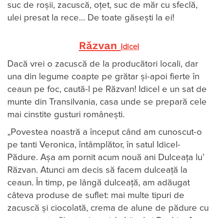
suc de roșii, zacuscă, oțet, suc de măr cu sfeclă,
ulei presat la rece… De toate găsești la ei!
Răzvan
Idicel
Dacă vrei o zacuscă de la producători locali, dar
una din legume coapte pe grătar și-apoi fierte în
ceaun pe foc, caută-l pe Răzvan! Idicel e un sat de
munte din Transilvania, casa unde se prepară cele
mai cinstite gusturi românești.
„Povestea noastră a început când am cunoscut-o
pe tanti Veronica, întâmplător, în satul Idicel-
Pădure. Așa am pornit acum nouă ani Dulceața lu’
Răzvan. Atunci am decis să facem dulceață la
ceaun. În timp, pe lângă dulceață, am adăugat
câteva produse de suflet: mai multe tipuri de
zacuscă și ciocolată, crema de alune de pădure cu