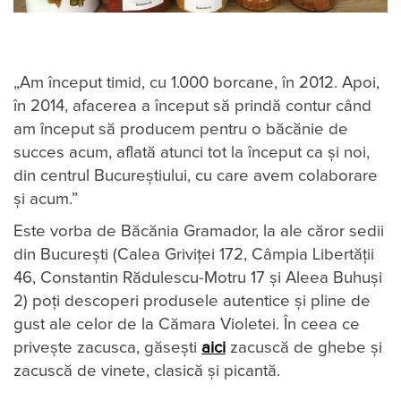
„Am început timid, cu 1.000 borcane, în 2012. Apoi,
în 2014, afacerea a început să prindă contur când
am început să producem pentru o băcănie de
succes acum, aflată atunci tot la început ca și noi,
din centrul Bucureștiului, cu care avem colaborare
și acum.”
Este vorba de Băcănia Gramador, la ale căror sedii
din București (Calea Griviței 172, Câmpia Libertății
46, Constantin Rădulescu-Motru 17 și Aleea Buhuși
2) poți descoperi produsele autentice și pline de
gust ale celor de la Cămara Violetei. În ceea ce
privește zacusca, găsești
aici
zacuscă de ghebe și
zacuscă de vinete, clasică și picantă.