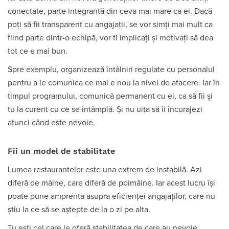
conectate, parte integrantă din ceva mai mare ca ei. Dacă
poți să fii transparent cu angajații, se vor simți mai mult ca
fiind parte dintr-o echipă, vor fi implicați și motivați să dea
tot ce e mai bun.
Spre exemplu, organizează întâlniri regulate cu personalul
pentru a le comunica ce mai e nou la nivel de afacere. Iar în
timpul programului, comunică permanent cu ei, ca să fii și
tu la curent cu ce se întâmplă. Și nu uita să îi încurajezi
atunci când este nevoie.
Fii un model de stabilitate
Lumea restaurantelor este una extrem de instabilă. Azi
diferă de mâine, care diferă de poimâine. Iar acest lucru își
poate pune amprenta asupra eficienței angajaților, care nu
știu la ce să se aștepte de la o zi pe alta.
Tu ești cel care le oferă stabilitatea de care au nevoie