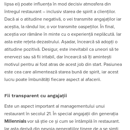
lipsa ei) poate influența în mod decisiv atmosfera din
întregul restaurant – inclusiv starea de spirit a clienților.
Dacă ai o atitudine negativă, o vei transmite angajaților iar
aceștia, la rândul lor, o vor transmite oaspeților. În final,
aceștia vor rămâne în minte cu o experiență neplăcută. Iar
asta este rețeta dezastrului. Așadar, încearcă să adopți o
atitudine pozitivă. Desigur, este inevitabil ca uneori să te
enervezi sau să fii iritabil, dar încearcă să îți amintești
motivul pentru ai fost atras de acest job din start. Pasiunea
este cea care alimentează starea bună de spirit, iar acest
lucru poate îmbunătăți fiecare aspect al afacerii.
Fii transparent cu angajații
Este un aspect important al managementului unui
restaurant în secolul 21. În special angajații din generația
Millennials
vor să știe ce și cum se întâmplă în restaurant.
Iar asta derivă din nevoia generațiilor tinere de a se simți