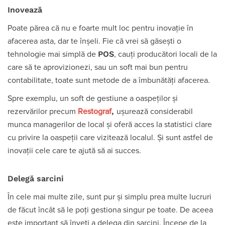
Inovează
Poate părea că nu e foarte mult loc pentru inovație în
afacerea asta, dar te înșeli. Fie că vrei să găsești o
POS
tehnologie mai simplă de
, cauți producători locali de la
care să te aprovizionezi, sau un soft mai bun pentru
contabilitate, toate sunt metode de a îmbunătăți afacerea.
Spre exemplu, un soft de gestiune a oaspeților și
,
rezervărilor precum
Restograf
ușurează considerabil
munca managerilor de local și oferă acces la statistici clare
cu privire la oaspeții care vizitează localul. Și sunt astfel de
inovații cele care te ajută să ai succes.
Delegă sarcini
În cele mai multe zile, sunt pur și simplu prea multe lucruri
de făcut încât să le poți gestiona singur pe toate. De aceea
este important să înveți a delega din sarcini. Începe de la