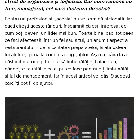
strict de organizare și logistică. Dar cum rămâne cu
tine, managerul, cel care dictează direcția?
Pentru un profesionist, „școala” nu se termină niciodată. Iar
dacă citești aceste rânduri, înseamnă că ești interesat de
cum poți deveni un lider mai bun. Foarte bine, căci tot ceea
ce faci afectează, într-un fel sau altul, un anumit aspect al
restaurantului – de la calitatea preparatelor, la atmosfera
localului și până la conduita angajaților. Așa că, până la a
găsi noi metode prin care să îmbunătățești afacerea,
gândește-te întâi la ce ai putea face pentru a-ți îmbunătăți
stilul de management. Iar în acest articol vei găsi 9 sugestii
care îți pot fi de ajutor.