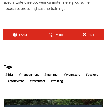
specializate care pot veni cu materialele și cursurile
necesare, precum și susține trainingul.
SHARE
TWEET
PIN IT
Tags
lider
managament
manager
organizare
pasiune
pozitivitate
restaurant
training