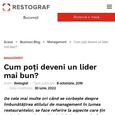
Rezervă o masă
București
Acasa
>
Business Blog
>
Management
>
Cum poți deveni un lider
mai bun?
MANAGEMENT
Cum poți deveni un lider
mai bun?
Autor :
Restograf
Data publicare :
8 octombrie, 2019
Data modificare :
30 iunie, 2022
De cele mai multe ori când se vorbește despre
îmbunătățirea stilului de management în lumea
restaurantelor, se face referire la aspecte care țin