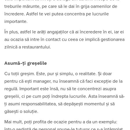
treburile mărunte, pe care să le dai în grija oamenilor de
încredere. Astfel te vei putea concentra pe lucrurile
importante.
În plus, astfel le arăți angajaților că ai înceredere în ei, iar ei
au ocazia să intre în contact cu ceea ce implică gestionarea
zilnică a restaurantului.
Asumă-ți greșelile
Cu toții greșim. Este, pur și simplu, o realitate. Și doar
pentru că ești manager, nu înseamnă că faci excepție de la
regulă. Important este însă, nu să te concentrezi asupra
greșelii, ci pe cum poți îndrepta lucrurile. Asta înseamnă să-
ți asumi responsabilitatea, să depășești momentul și să
găsești o soluție.
Mai mult, poți profita de ocazie pentru a da un exemplu:
într-o ședință de personal spune-le tuturor ce s-a întâmplat