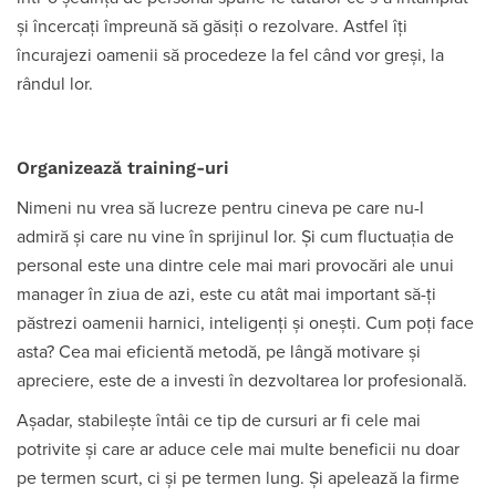
și încercați împreună să găsiți o rezolvare. Astfel îți
încurajezi oamenii să procedeze la fel când vor greși, la
rândul lor.
Organizeaz
ă training-uri
Nimeni nu vrea să lucreze pentru cineva pe care nu-l
admiră și care nu vine în sprijinul lor. Și cum fluctuația de
personal este una dintre cele mai mari provocări ale unui
manager în ziua de azi, este cu atât mai important să-ți
păstrezi oamenii harnici, inteligenți și onești. Cum poți face
asta? Cea mai eficientă metodă, pe lângă motivare și
apreciere, este de a investi în dezvoltarea lor profesională.
Așadar, stabilește întâi ce tip de cursuri ar fi cele mai
potrivite și care ar aduce cele mai multe beneficii nu doar
pe termen scurt, ci și pe termen lung. Și apelează la firme