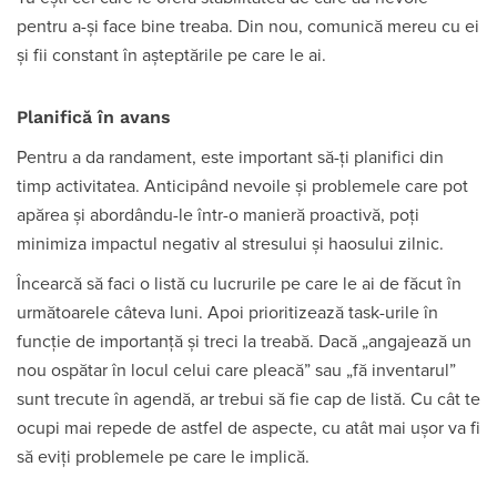
pentru a-și face bine treaba. Din nou, comunică mereu cu ei
și fii constant în așteptările pe care le ai.
Planifică în avans
Pentru a da randament, este important să-ți planifici din
timp activitatea. Anticipând nevoile și problemele care pot
apărea și abordându-le într-o manieră proactivă, poți
minimiza impactul negativ al stresului și haosului zilnic.
Încearcă să faci o listă cu lucrurile pe care le ai de făcut în
următoarele câteva luni. Apoi prioritizează task-urile în
funcție de importanță și treci la treabă. Dacă „angajează un
nou ospătar în locul celui care pleacă” sau „fă inventarul”
sunt trecute în agendă, ar trebui să fie cap de listă. Cu cât te
ocupi mai repede de astfel de aspecte, cu atât mai ușor va fi
să eviți problemele pe care le implică.