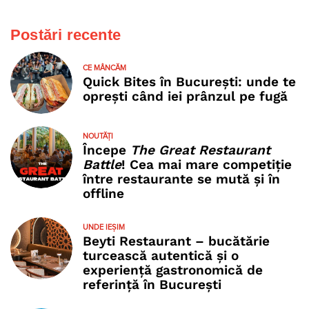
Postări recente
CE MÂNCĂM
Quick Bites în București: unde te
oprești când iei prânzul pe fugă
NOUTĂȚI
Începe
The Great Restaurant
Battle
! Cea mai mare competiție
între restaurante se mută și în
offline
UNDE IEȘIM
Beyti Restaurant – bucătărie
turcească autentică și o
experiență gastronomică de
referință în București