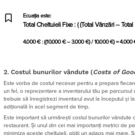
Ecuația este:
Total Cheltuieli Fixe : ( (Total Vânzări – Tota
4.000 € : ((10.000 € – 3.000 €) / 10.000 €) = 4.000 €
2. Costul bunurilor vândute (
Costs of Goo
Este vorba de costul necesar pentru a prepara fiecare 
un fel, o reprezentare a inventarului tău pe parcursul
trebuie să înregistrezi inventarul avut la începutul și l
adițională în acel segment de timp.
Este important să urmărești costul bunurilor vândute 
restaurant. Și unul din cei mai importanți metrici de pe
minimiza aceste cheltuieli, obții un adaos mai mare. S