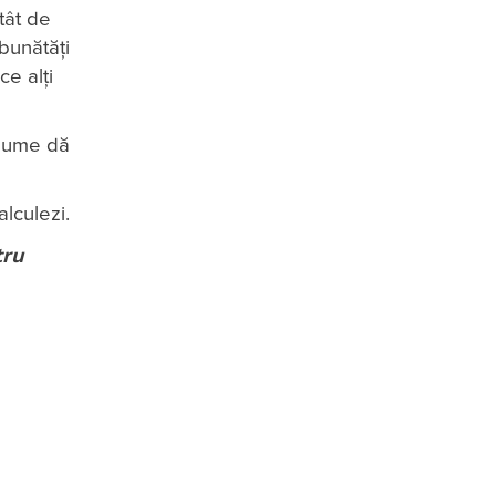
atât de
bunătăți
ce alți
 anume dă
alculezi.
tru