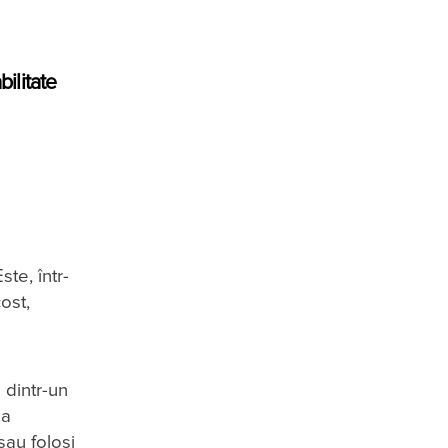
bilitate
te, într-
ost,
 dintr-un
 a
sau folosi