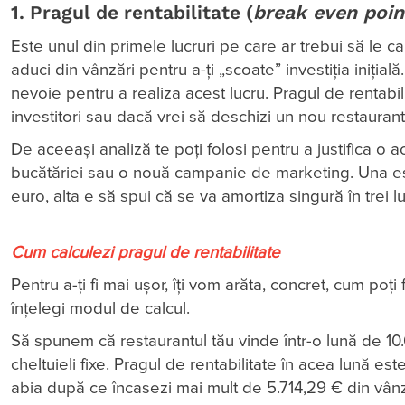
1. Pragul de rentabilitate (
break even poin
Este unul din primele lucruri pe care ar trebui să le c
aduci din vânzări pentru a-ți „scoate” investiția inițial
nevoie pentru a realiza acest lucru. Pragul de rentabil
investitori sau dacă vrei să deschizi un nou restaurant
De aceeași analiză te poți folosi pentru a justifica o
bucătăriei sau o nouă campanie de marketing. Una este
euro, alta e să spui că se va amortiza singură în trei 
Cum calculezi pragul de rentabilitate
Pentru a-ți fi mai ușor, îți vom arăta, concret, cum poți
înțelegi modul de calcul.
Să spunem că restaurantul tău vinde într-o lună de 10.
cheltuieli fixe. Pragul de rentabilitate în acea lună es
abia după ce încasezi mai mult de 5.714,29 € din vân