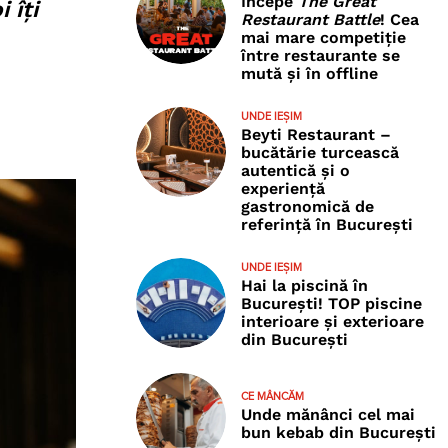
Începe
The Great
 îți
Restaurant Battle
! Cea
mai mare competiție
între restaurante se
mută și în offline
UNDE IEȘIM
Beyti Restaurant –
bucătărie turcească
autentică și o
experiență
gastronomică de
referință în București
UNDE IEȘIM
Hai la piscină în
București! TOP piscine
interioare și exterioare
din București
CE MÂNCĂM
Unde mănânci cel mai
bun kebab din București