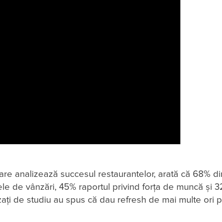
, care analizează succesul restaurantelor, arată că 68% di
le de vânzări, 45% raportul privind forța de muncă și 
izați de studiu au spus că dau refresh de mai multe ori p