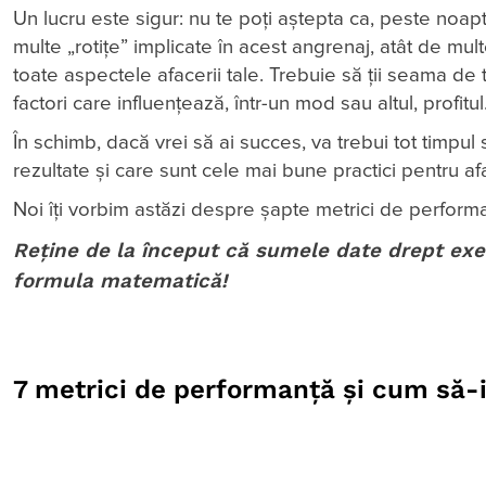
Un lucru este sigur: nu te poți aștepta ca, peste noapte,
multe „rotițe” implicate în acest angrenaj, atât de mul
toate aspectele afacerii tale. Trebuie să ții seama de t
factori care influențează, într-un mod sau altul, profitul
În schimb, dacă vrei să ai succes, va trebui tot timpul 
rezultate și care sunt cele mai bune practici pentru af
Noi îți vorbim astăzi despre șapte metrici de performanț
Reține de la început că sumele date drept exe
formula matematică!
7 metrici de performanță și cum să-i