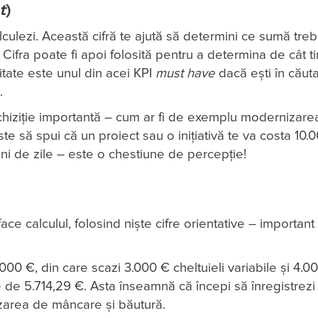
t
)
alculezi. Această cifră te ajută să determini ce sumă tre
ă. Cifra poate fi apoi folosită pentru a determina de cât t
itate este unul din acei KPI
must have
dacă ești în căut
.
 achiziție importantă – cum ar fi de exemplu modernizare
 să spui că un proiect sau o inițiativă te va costa 10.
luni de zile – este o chestiune de percepție!
 face calculul, folosind niște cifre orientative – important
000 €, din care scazi 3.000 € cheltuieli variabile și 4.0
te de 5.714,29 €. Asta înseamnă că începi să înregistrezi
zarea de mâncare și băutură.