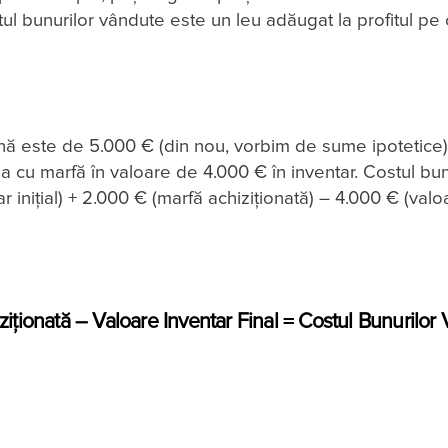
l bunurilor vândute este un leu adăugat la profitul pe 
ună este de 5.000 € (din nou, vorbim de sume ipotetice),
luna cu marfă în valoare de 4.000 € în inventar. Costul bun
 inițial) + 2.000 € (marfă achiziționată) – 4.000 € (valo
iziționată – Valoare Inventar Final = Costul Bunurilor