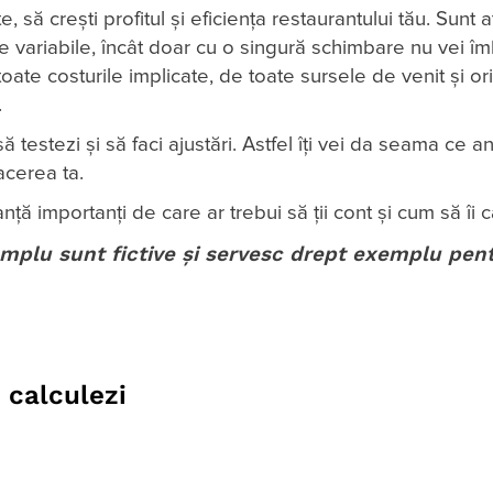
 să crești profitul și eficiența restaurantului tău. Sunt 
te variabile, încât doar cu o singură schimbare nu vei îm
oate costurile implicate, de toate sursele de venit și ori
.
să testezi și să faci ajustări. Astfel îți vei da seama ce
acerea ta.
ă importanți de care ar trebui să ții cont și cum să îi c
mplu sunt fictive și servesc drept exemplu pen
 calculezi