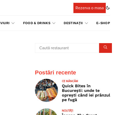
Rezerva o masa
VIURI
FOOD & DRINKS
DESTINAȚII
E-SHOP
Postări recente
CE MÂNCĂM
Quick Bites în
București: unde te
oprești când iei prânzul
pe fugă
NOUTĂȚI