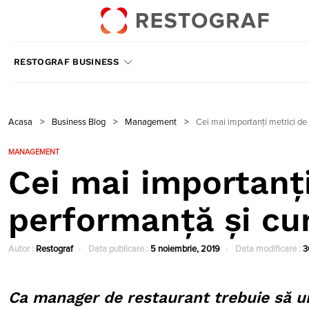
RESTOGRAF BUSINESS
Acasa
>
Business Blog
>
Management
>
Cei mai importanți metrici de 
MANAGEMENT
Cei mai importanți
performanță și cum
Autor :
Restograf
Data publicare :
5 noiembrie, 2019
Data modificare :
3
Ca manager de restaurant trebuie să urm