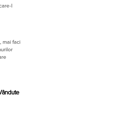
care-l
 mai faci
urilor
are
 Vândute