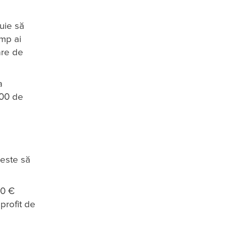
buie să
imp ai
are de
a
000 de
 este să
00 €
 profit de