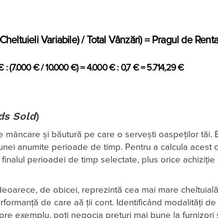
l Cheltuieli Variabile) / Total Vânzări) = Pragul de Renta
 : (7.000 € / 10.000 €) = 4.000 € : 0,7 € = 5.714,29 €
ds Sold
)
mâncare și băutură pe care o servești oaspeților tăi. Es
 unei anumite perioade de timp. Pentru a calcula acest c
a finalul perioadei de timp selectate, plus orice achiziție
deoarece, de obicei, reprezintă cea mai mare cheltuială
rformanță de care aă ții cont. Identificând modalități de
pre exemplu, poți negocia prețuri mai bune la furnizori 