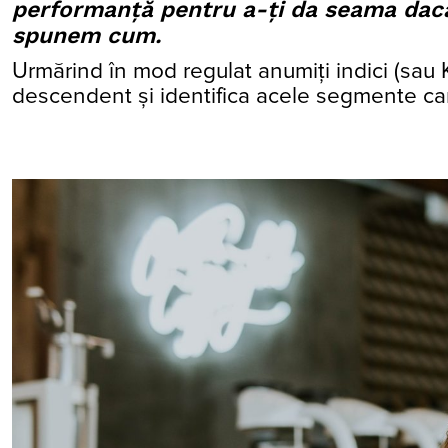
performanță pentru a-ți da seama dacă 
spunem cum.
Urmărind în mod regulat anumiți indici (sau K
descendent și identifica acele segmente car