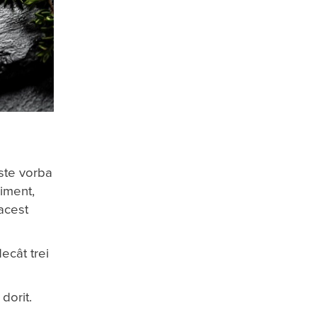
este vorba
iment,
 acest
ecât trei
dorit.