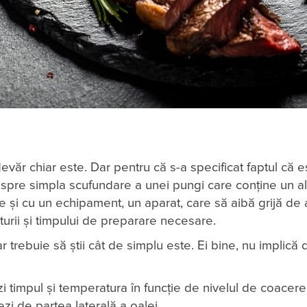
văr chiar este. Dar pentru că s-a specificat faptul că 
spre simpla scufundare a unei pungi care conține un al
ce și cu un echipament, un aparat, care să aibă grijă de
turii și timpului de preparare necesare.
 trebuie să știi cât de simplu este. Ei bine, nu implică d
zi timpul și temperatura în funcție de nivelul de coacere 
ezi de partea laterală a oalei.