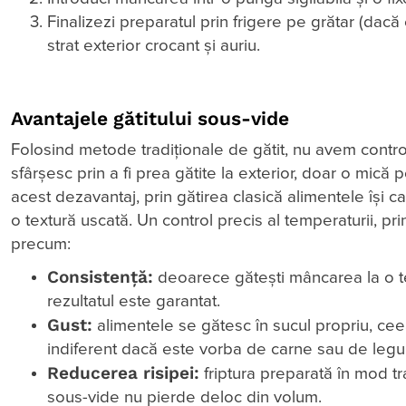
Finalizezi preparatul prin frigere pe grătar (dacă
strat exterior crocant și auriu.
Avantajele gătitului sous-vide
Folosind metode tradiționale de gătit, nu avem control
sfârșesc prin a fi prea gătite la exterior, doar o mică 
acest dezavantaj, prin gătirea clasică alimentele își 
o textură uscată. Un control precis al temperaturii, pr
precum:
Consistență:
deoarece gătești mâncarea la o t
rezultatul este garantat.
Gust:
alimentele se gătesc în sucul propriu, cee
indiferent dacă este vorba de carne sau de leg
Reducerea risipei:
friptura preparată în mod t
sous-vide nu pierde deloc din volum.