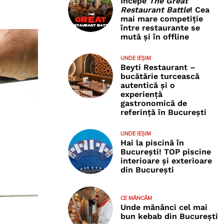
Începe
The Great
Restaurant Battle
! Cea
mai mare competiție
între restaurante se
mută și în offline
UNDE IEȘIM
Beyti Restaurant –
bucătărie turcească
autentică și o
experiență
gastronomică de
referință în București
UNDE IEȘIM
Hai la piscină în
București! TOP piscine
interioare și exterioare
din București
CE MÂNCĂM
Unde mănânci cel mai
bun kebab din București