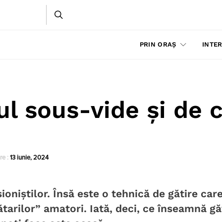
PRIN ORAȘ
INTER
l sous-vide și de 
re :
13 iunie, 2024
oniștilor. Însă este o tehnică de gătire care
tarilor” amatori. Iată, deci, ce înseamnă gă