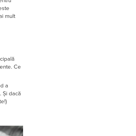
entru
este
ai mult
cipală
lente. Ce
id a
. Și dacă
e!)