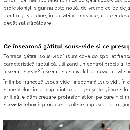
O tehnică mai nou este tehnica de gătit sous-vide. De
profesioniști sigur nu este nouă, de vreme ce ea deja 
pentru gospodine, în bucătăriile casnice, unde a deve
decât satisfăcătoare.
Ce înseamnă gătitul sous-vide și ce presu
Tehnica gătirii „sous-vide” (sunt ceva de speriat fran
caracteristică faptul că, utilizând un control precis al
înseamnă asta? Înseamnă că nivelul de coacere al alim
În limba franceză „sous-vide” înseamnă „sub vid”. În c
alimentelor (în principiu într-o pungă) și de gătire a l
ar fi să le dăm crezare profesioniștilor (pe care nic
această tehnică produce rezultate imposibil de obținu