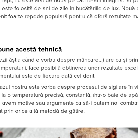
 fapt, nu este atât de nouă pe cât ne-am imagina. Iar p
este folosită de ani de zile în bucătăriile de lux. Nouă 
nit foarte repede populară pentru că oferă rezultate m
pune acestă tehnică
cezii ăștia când e vorba despre mâncare…) are ca și prin
 temperaturii, face posibilă obținerea unor rezultate exce
entului este de fiecare dată cel dorit.
azul nostru este vorba despre procesul de sigilare în v
or la o temperatură precisă, constantă, într-o baie de apă
i nu avem motive sau argumente ca să-i putem noi combat
t prin orice altă metodă de gătire.