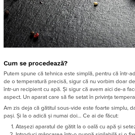
Cum se procedează?
Putem spune că tehnica este simplă, pentru că într-ade
de o temperatură precisă, sigur că nu vorbim doar de
într-un recipient cu apă. Și sigur că avem aici de-a fa
aspect. Un aparat care să fie setat în privința tempera
Am zis deja că gătitul sous-vide este foarte simplu, dar
pași. Și la o adică și numai doi… Ce ai de făcut:
Atașezi aparatul de gătit la o oală cu apă și sete
Introduci mâncarea într-o pungă sigilabilă și o fix