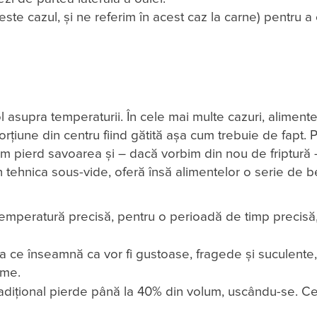
 este cazul, și ne referim în acest caz la carne) pentru a
 asupra temperaturii. În cele mai multe cazuri, alimente
porțiune din centru fiind gătită așa cum trebuie de fapt. 
cam pierd savoarea și – dacă vorbim din nou de friptură
in tehnica sous-vide, oferă însă alimentelor o serie de be
emperatură precisă, pentru o perioadă de timp precisă
a ce înseamnă ca vor fi gustoase, fragede și suculente,
ume.
radițional pierde până la 40% din volum, uscându-se. Ce