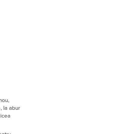
nou,
, la abur
zicea