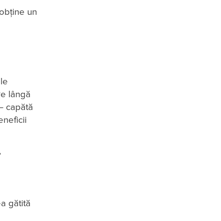
 obține un
le
Pe lângă
 – capătă
neficii
,
a gătită