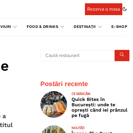
Rezerva o masa
VIURI
FOOD & DRINKS
DESTINAȚII
E-SHOP
ce
Postări recente
CE MÂNCĂM
Quick Bites în
București: unde te
oprești când iei prânzul
 a
pe fugă
titul
NOUTĂȚI