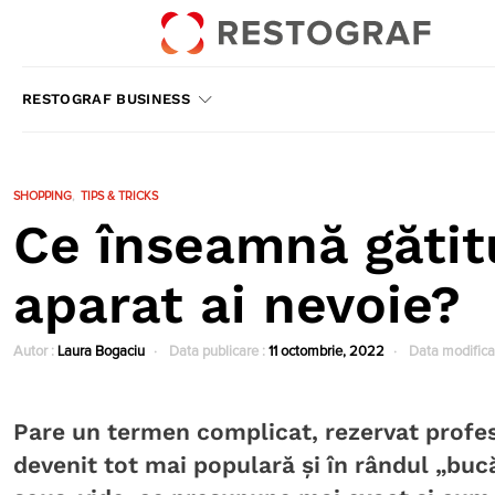
RESTOGRAF BUSINESS
SHOPPING
TIPS & TRICKS
Ce înseamnă gătitu
aparat ai nevoie?
Autor :
Laura Bogaciu
Data publicare :
11 octombrie, 2022
Data modifica
Pare un termen complicat, rezervat profesi
devenit tot mai populară și în rândul „bucă