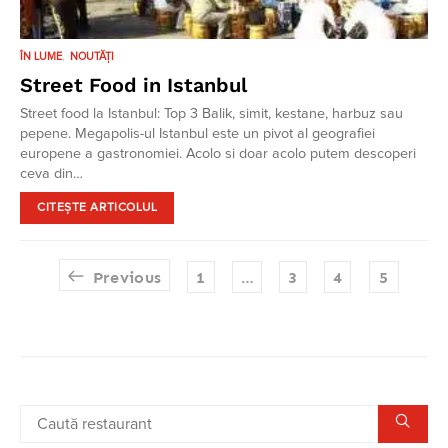
ÎN LUME
NOUTĂȚI
Street Food in Istanbul
Street food la Istanbul: Top 3 Balik, simit, kestane, harbuz sau
pepene. Megapolis-ul Istanbul este un pivot al geografiei
europene a gastronomiei. Acolo si doar acolo putem descoperi
ceva din…
CITEȘTE ARTICOLUL
Paginație
Previous
1
…
3
4
5
articole