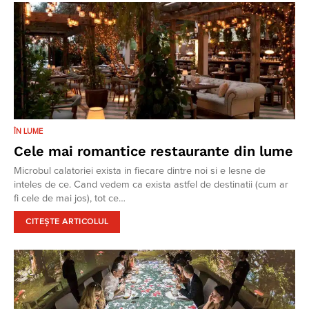
ÎN LUME
Cele mai romantice restaurante din lume
Microbul calatoriei exista in fiecare dintre noi si e lesne de
inteles de ce. Cand vedem ca exista astfel de destinatii (cum ar
fi cele de mai jos), tot ce…
CITEȘTE ARTICOLUL