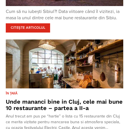
Cum să nu iubești Sibiul?! Data viitoare când îl vizitezi, ia
masa la unul dintre cele mai bune restaurante din Sibiu.
CITEȘTE ARTICOLUL
ÎN ȚARĂ
Unde mananci bine in Cluj, cele mai bune
10 restaurante – partea a II-a
Anul trecut am pus pe “hartie” o lista cu 15 restaurante din Cluj
ce merita vizitate pentru mancarea buna si atmosfera speciala,
cu ocazia festivalului Electric Castle. Anul acesta venim…