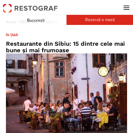
Rezervă o masă
București
Acasa
>
DESTINAȚII
>
Pagina 5
ÎN ȚARĂ
Restaurante din Sibiu: 15 dintre cele mai
bune și mai frumoase