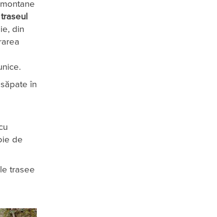
e montane
m
traseul
ie, din
trarea
unice.
 săpate în
i
 cu
oie de
le trasee