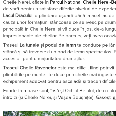
Cheile Nerei, aflate în
Parcul Național Cheile Nerei-B
de vară pentru a satisface diferite niveluri de exper
Lacul Dracului
, o plimbare ușoară până la acel lac de
cauza unor formațiuni stâncoase ce se ivesc pe drum
principală în Cheile Nerei și vă duce în jos, de-a lungu
impresionante ale cheilor. Pe parcurs, veți avea ocazi
Traseul
La tunele și podul de lemn
te conduce pe lâng
stâncă și să traversezi un pod de lemn spectaculos. Pei
accesibil pentru majoritatea drumeților.
Traseul Cheile Ravenelor
este mai dificil, fiind potriv
plimbările pe munte. Te duce prin cheile mai înguste 
echipament adecvat pentru escaladă și treceri dificile
Foarte frumoase sunt, însă și Ochiul Beiului, de o cu
întro zi (și Cheile Nerei, și Vașea Beușniței). Găsești
a