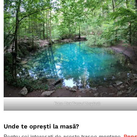
Foto: Alex Turcu / Unsplash
Unde te oprești la masă?
Pens
Pentru cei interesați de aceste trasee montane,