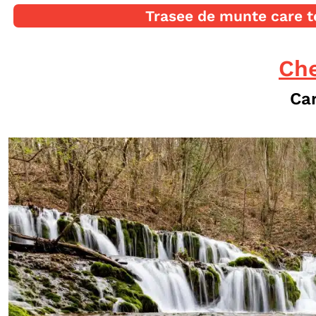
Trasee de munte care t
Che
Ca