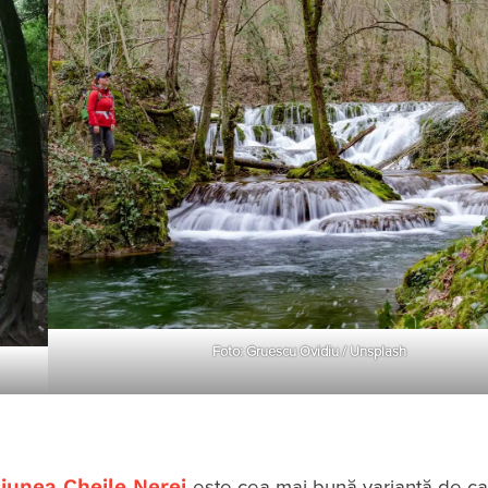
Foto: Gruescu Ovidiu / Unsplash
iunea Cheile Nerei
este cea mai bună variantă de ca