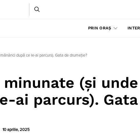
PRIN ORAȘ
INTER
 mănânci după ce le-ai parcurs). Gata de drumeție?
 minunate (și unde
e-ai parcurs). Gata
 :
10 aprilie, 2025