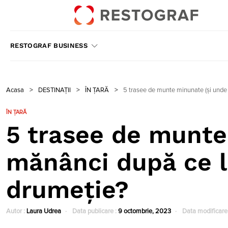
RESTOGRAF BUSINESS
Acasa
>
DESTINAȚII
>
ÎN ȚARĂ
>
5 trasee de munte minunate (și unde
ÎN ȚARĂ
5 trasee de munte
mănânci după ce l
drumeție?
Autor :
Laura Udrea
Data publicare :
9 octombrie, 2023
Data modificare