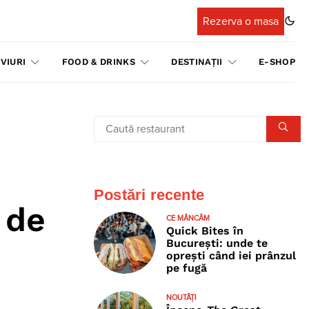
Rezerva o masa
VIURI
FOOD & DRINKS
DESTINAȚII
E-SHOP
Postări recente
 de
CE MÂNCĂM
Quick Bites în
București: unde te
oprești când iei prânzul
pe fugă
NOUTĂȚI