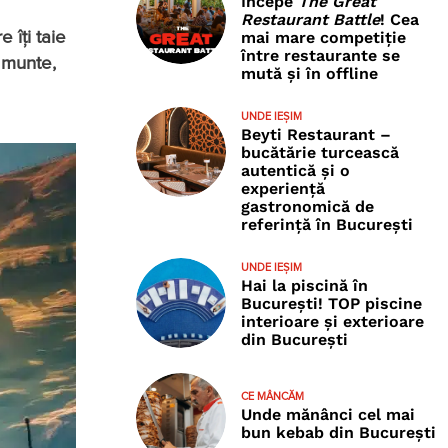
Începe
The Great
Restaurant Battle
! Cea
 îți taie
mai mare competiție
între restaurante se
e munte,
mută și în offline
UNDE IEȘIM
Beyti Restaurant –
bucătărie turcească
autentică și o
experiență
gastronomică de
referință în București
UNDE IEȘIM
Hai la piscină în
București! TOP piscine
interioare și exterioare
din București
CE MÂNCĂM
Unde mănânci cel mai
bun kebab din București