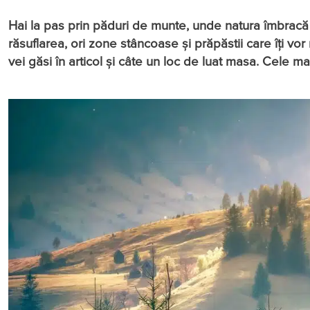
Hai la pas prin păduri de munte, unde natura îmbracă c
răsuflarea, ori zone stâncoase și prăpăstii care îți v
vei găsi în articol și câte un loc de luat masa. Cele m