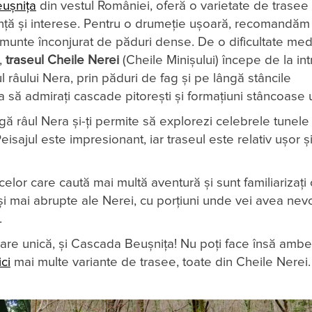
eușnița
din vestul României, oferă o varietate de trase
iență și interese. Pentru o drumeție ușoară, recomandă
 munte înconjurat de păduri dense. De o dificultate med
,
traseul Cheile Nerei
(Cheile Minișului) începe de la in
l râului Nera, prin păduri de fag și pe lângă stâncile
a să admirați cascade pitorești și formațiuni stâncoase 
ă râul Nera și-ți permite să explorezi celebrele tunele
sajul este impresionant, iar traseul este relativ ușor ș
it celor care caută mai multă aventură și sunt familiarizați
și mai abrupte ale Nerei, cu porțiuni unde vei avea nev
.
loare unică, și Cascada Beușnița! Nu poți face însă ambe
ici
mai multe variante de trasee, toate din Cheile Nerei.