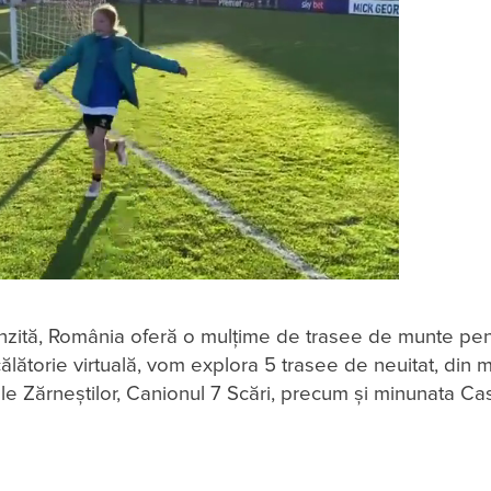
nzită, România oferă o mulțime de trasee de munte pen
 călătorie virtuală, vom explora 5 trasee de neuitat, din 
ile Zărneștilor, Canionul 7 Scări, precum și minunata C