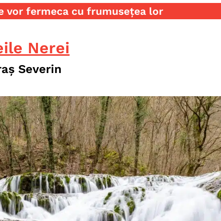
e vor fermeca cu frumusețea lor
ile Nerei
raș Severin