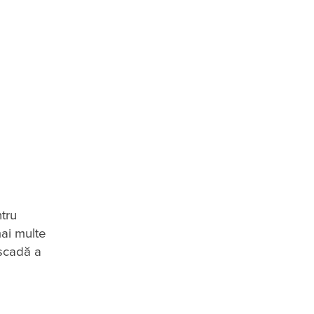
tru
mai multe
ascadă a