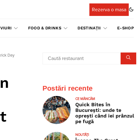
Rezerva o masa
VIURI
FOOD & DRINKS
DESTINAȚII
E-SHOP
trick Day
în
Postări recente
e
CE MÂNCĂM
Quick Bites în
București: unde te
t
oprești când iei prânzul
pe fugă
NOUTĂȚI