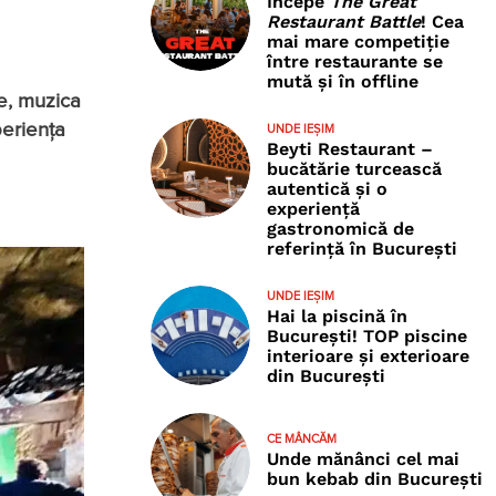
Începe
The Great
Restaurant Battle
! Cea
mai mare competiție
între restaurante se
mută și în offline
ne, muzica
periența
UNDE IEȘIM
Beyti Restaurant –
bucătărie turcească
autentică și o
experiență
gastronomică de
referință în București
UNDE IEȘIM
Hai la piscină în
București! TOP piscine
interioare și exterioare
din București
CE MÂNCĂM
Unde mănânci cel mai
bun kebab din București