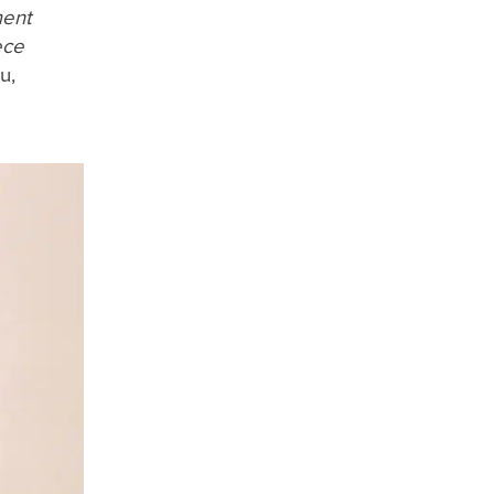
ment
ece
u,