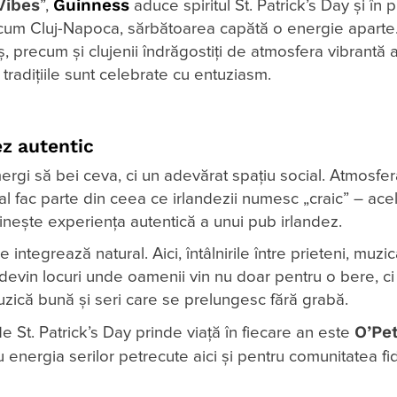
Vibes
Guinness
”,
aduce spiritul St. Patrick’s Day și în 
ecum Cluj-Napoca, sărbătoarea capătă o energie aparte.
oraș, precum și clujenii îndrăgostiți de atmosfera vibrantă a
 tradițiile sunt celebrate cu entuziasm.
ez autentic
ergi să bei ceva, ci un adevărat spațiu social. Atmosfer
ral fac parte din ceea ce irlandezii numesc „craic” – ace
inește experiența autentică a unui pub irlandez.
ntegrează natural. Aici, întâlnirile între prieteni, muzica
e devin locuri unde oamenii vin nu doar pentru o bere, ci
uzică bună și seri care se prelungesc fără grabă.
O’Pet
 St. Patrick’s Day prinde viață în fiecare an este
u energia serilor petrecute aici și pentru comunitatea fi