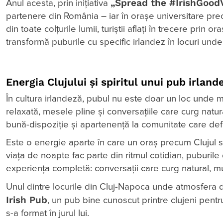
„Spread the #IrishGood
Anul acesta, prin inițiativa
partenere din România – iar în orașe universitare pr
din toate colțurile lumii, turiștii aflați în trecere prin 
transformă puburile cu specific irlandez în locuri unde
Energia Clujului și spiritul unui pub irland
În cultura irlandeză, pubul nu este doar un loc unde m
relaxată, mesele pline și conversațiile care curg natu
bună-dispoziție și apartenență la comunitate care def
Este o energie aparte în care un oraș precum Clujul se i
viața de noapte fac parte din ritmul cotidian, puburil
experiența completă: conversații care curg natural, m
Unul dintre locurile din Cluj-Napoca unde atmosfera de
Irish Pub
, un pub bine cunoscut printre clujeni pentr
s-a format în jurul lui.