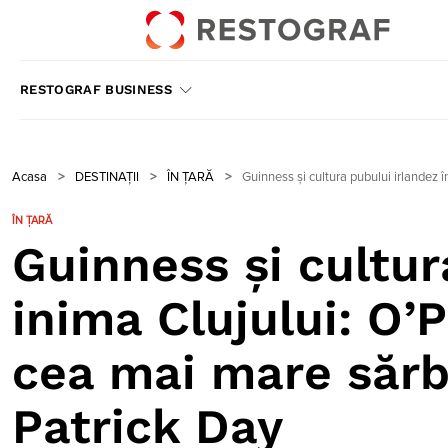
RESTOGRAF BUSINESS
Acasa
>
DESTINAȚII
>
ÎN ȚARĂ
>
Guinness și cultura pubului irlandez 
ÎN ȚARĂ
Guinness și cultur
inima Clujului: O’
cea mai mare sărb
Patrick Day