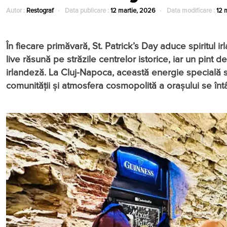
Autor :
Restograf
Data publicare :
12 martie, 2026
Data modificare :
12 
În fiecare primăvară, St. Patrick’s Day aduce spiritul i
live răsună pe străzile centrelor istorice, iar un pin
irlandeză. La Cluj-Napoca, această energie specială se
comunității și atmosfera cosmopolită a orașului se întâ