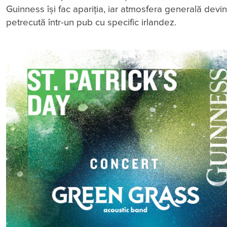
Guinness își fac apariția, iar atmosfera generală dev
petrecută într-un pub cu specific irlandez.