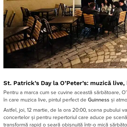
St. Patrick’s Day la O’Peter’s: muzică liv
Pentru a marca cum se cuvine această sărbătoare, O’Pe
în care muzica live, pintul perfect de
Guinness
și atmo
Astfel, joi, 12 martie, de la ora 20:00, scena pubului
concertelor și pentru repertoriul care aduce pe scenă 
transformă rapid o seară obișnuită într-o mică sărbăto