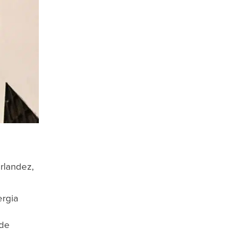
irlandez,
ergia
 de