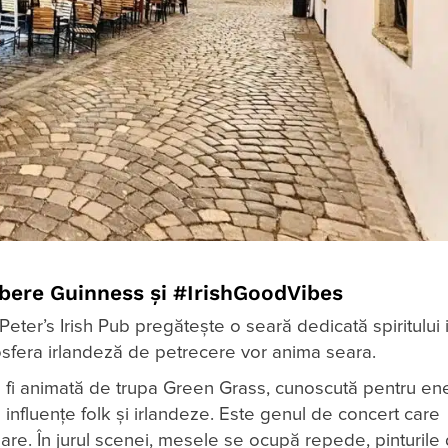
e, bere Guinness și #IrishGoodVibes
ter’s Irish Pub pregătește o seară dedicată spiritului 
sfera irlandeză de petrecere vor anima seara.
 va fi animată de trupa Green Grass, cunoscută pentru en
influențe folk și irlandeze. Este genul de concert care
are. În jurul scenei, mesele se ocupă repede, pinturile