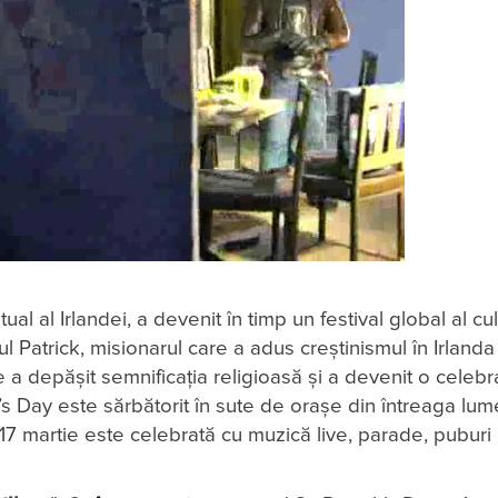
al al Irlandei, a devenit în timp un festival global al cult
 Patrick, misionarul care a adus creștinismul în Irlanda
ie a depășit semnificația religioasă și a devenit o celebr
trick’s Day este sărbătorit în sute de orașe din întreaga lum
7 martie este celebrată cu muzică live, parade, puburi p