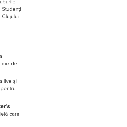
puburile
 Studenți
 Clujului
a
l mix de
 live și
 pentru
er’s
delă care