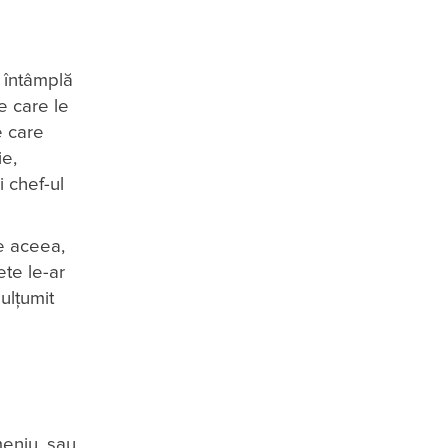
e întâmplă
e care le
e care
ie,
i chef-ul
De aceea,
ete le-ar
ulțumit
meniu, sau