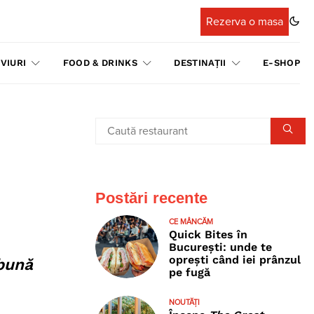
Rezerva o masa
VIURI
FOOD & DRINKS
DESTINAȚII
E-SHOP
Postări recente
CE MÂNCĂM
Quick Bites în
București: unde te
oprești când iei prânzul
 bună
pe fugă
NOUTĂȚI