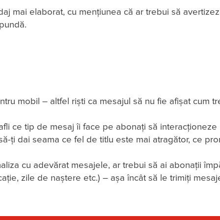
ndaj mai elaborat, cu mențiunea că ar trebui să avertizez
spundă.
tru mobil – altfel riști ca mesajul să nu fie afișat cum t
fli ce tip de mesaj îi face pe abonați să interacționeze
ă-ți dai seama ce fel de titlu este mai atragător, ce prom
iza cu adevărat mesajele, ar trebui să ai abonații împă
ație, zile de naștere etc.) – așa încât să le trimiți mesa