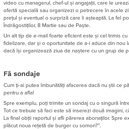
video cu managerul, chef-ul și angajații, care le ureaz
ofertă specială sau organizezi o petrecere în acele 
prețul și eventual o surpriză care îi așteaptă. La fel 
Îndrăgostiților, 8 Martie sau de Paște.
Un alt tip de e-mail foarte eficient este și cel trimis
fidelizare, dar și o oportunitate de a-i aduce din nou 
dacă își organizează ziua de naștere cu un grup de pr
Fă sondaje
Cum ți-ai putea îmbunătăți afacerea dacă nu știi ce p
pentru a afla!
Spre exemplu, poți trimite un sondaj cu o singură într
Tot ce trebuie să faci este să inserezi două imagini, c
La final obții raportul și afli părerea abonaților. Spre 
plăcut noua rețetă de burger cu somon?”.