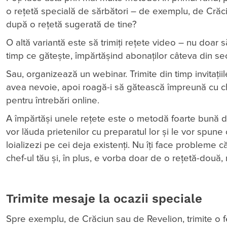
o rețetă specială de sărbători – de exemplu, de Crăci
după o rețetă sugerată de tine?
O altă variantă este să trimiți rețete video – nu doar s
timp ce gătește, împărtășind abonaților câteva din sec
Sau, organizează un webinar. Trimite din timp invitații
avea nevoie, apoi roagă-i să gătească împreună cu chef
pentru întrebări online.
A împărtăși unele rețete este o metodă foarte bună de
vor lăuda prietenilor cu preparatul lor și le vor spune 
loializezi pe cei deja existenți. Nu îți face probleme că 
chef-ul tău și, în plus, e vorba doar de o rețetă-două,
Trimite mesaje la ocazii speciale
Spre exemplu, de Crăciun sau de Revelion, trimite o fe