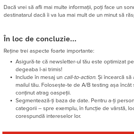
Dacă vrei să afli mai multe informații, poți face un so
destinatarul dacă îi va lua mai mult de un minut să ră
În loc de concluzie…
Reține trei aspecte foarte importante:
Asigură-te că newsletter-ul tău este optimizat pen
degeaba l-ai trimis!
Include în mesaj un
call-to-action.
Și încearcă să a
mailul tău. Folosește-te de A/B testing așa încât s
conținut atrag oaspeții.
Segmentează-ți baza de date. Pentru a-ți personal
categorii – spre exemplu, în funcție de vârstă, loc
corespundă intereselor lor.