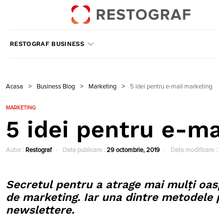
RESTOGRAF BUSINESS
Acasa
>
Business Blog
>
Marketing
>
5 idei pentru e-mail marketing
MARKETING
5 idei pentru e-m
Autor :
Restograf
Data publicare :
29 octombrie, 2019
Data modificare :
Secretul pentru a atrage mai mulți oasp
de marketing. Iar una dintre metodele p
newslettere.