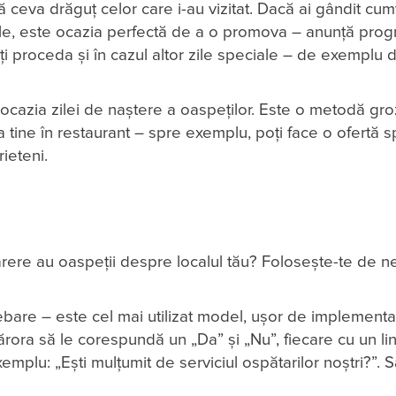
ă ceva drăguț celor care i-au vizitat. Dacă ai gândit cum
zile, este ocazia perfectă de a o promova – anunță prog
poți proceda și în cazul altor zile speciale – de exemplu 
 cu ocazia zilei de naștere a oaspeților. Este o metodă g
la tine în restaurant – spre exemplu, poți face o ofertă s
ieteni.
ărere au oaspeții despre localul tău? Folosește-te de n
ebare – este cel mai utilizat model, ușor de implementat 
ărora să le corespundă un „Da” și „Nu”, fiecare cu un link
exemplu: „Ești mulțumit de serviciul ospătarilor noștri?”. S