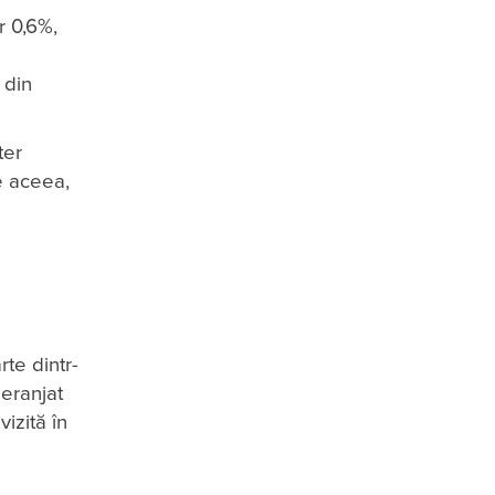
r 0,6%,
 din
ter
e aceea,
rte dintr-
deranjat
izită în