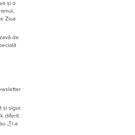
va și o
ramul,
de Ziua
rozavă de
pecială
ewsletter
și sigur.
 diferit.
au „Ți-a