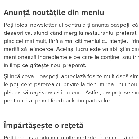
Anunță noutățile din meniu
Poți folosi newsletter-ul pentru a-ți anunța oaspeții c
deseori ca, atunci când merg la restaurantul preferat
plac cel mai mult, fără a mai citi meniul cu atenție. P
merită să le încerce. Același lucru este valabil și în c
menționează ingredientele pe care le conține, sau trimi
în timp ce gătește noul preparat.
Și încă ceva… oaspeții apreciază foarte mult dacă simt
le poți cere părerea cu privire la denumirea unui nou 
plăcea să regăsească în meniu. Astfel, oaspeții se simt 
pentru că ai primit feedback din partea lor.
Împărtășește o rețetă
Poți face asta prin mai multe metode. În primul rând, p