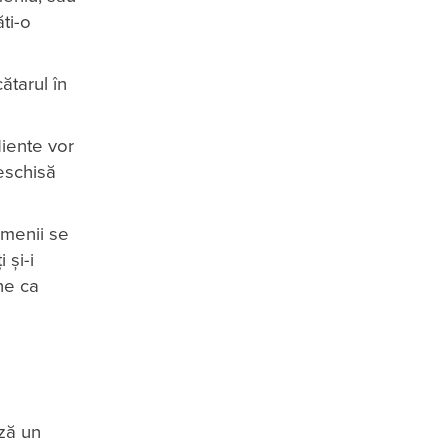
ti-o
ătarul în
diente vor
eschisă
amenii se
 și-i
ine ca
ază un