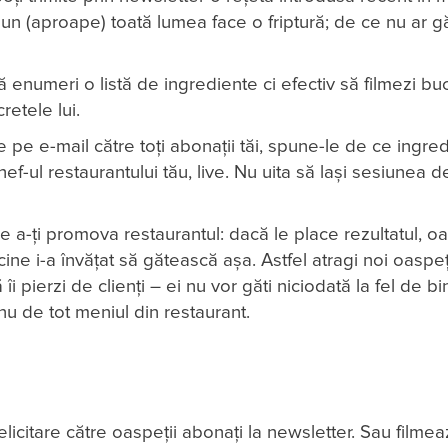
un (aproape) toată lumea face o friptură; de ce nu ar gă
ă enumeri o listă de ingrediente ci efectiv să filmezi buc
retele lui.
le pe e-mail către toți abonații tăi, spune-le de ce ingre
-ul restaurantului tău, live. Nu uita să lași sesiunea d
 a-ți promova restaurantul: dacă le place rezultatul, o
cine i-a învățat să gătească așa. Astfel atragi noi oaspeți
îi pierzi de clienți – ei nu vor găti niciodată la fel de b
 nu de tot meniul din restaurant.
licitare către oaspeții abonați la newsletter. Sau filme