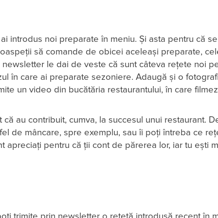
ă ai introdus noi preparate în meniu. Și asta pentru că s
, oaspeții să comande de obicei aceleași preparate, cel
rin newsletter le dai de veste că sunt câteva rețete noi p
azul în care ai preparate sezoniere. Adaugă și o fotograf
te un video din bucătăria restaurantului, în care filmez
 că au contribuit, cumva, la succesul unui restaurant. 
fel de mâncare, spre exemplu, sau îi poți întreba ce reț
apreciați pentru că ții cont de părerea lor, iar tu ești m
oți trimite prin newsletter o rețetă introdusă recent în 