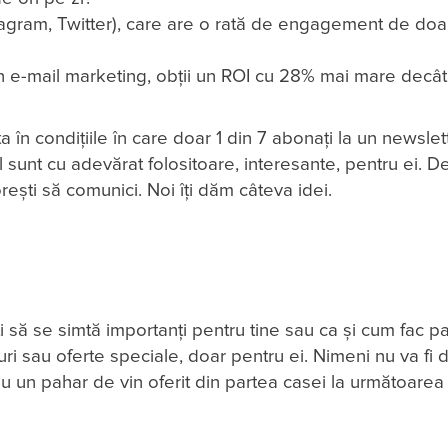
agram, Twitter), care are o rată de engagement de doa
n e-mail marketing, obții un ROI cu 28% mai mare decât
 în condițiile în care doar 1 din 7 abonați la un newslet
 sunt cu adevărat folositoare, interesante, pentru ei. D
orești să comunici. Noi îți dăm câteva idei.
i să se simtă importanți pentru tine sau ca și cum fac pa
-uri sau oferte speciale, doar pentru ei. Nimeni nu va fi 
un pahar de vin oferit din partea casei la următoarea v