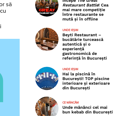
Începe
The Great
or să
Restaurant Battle
! Cea
mai mare competiție
 cu
între restaurante se
mută și în offline
i
UNDE IEȘIM
Beyti Restaurant –
bucătărie turcească
autentică și o
experiență
gastronomică de
referință în București
UNDE IEȘIM
Hai la piscină în
București! TOP piscine
interioare și exterioare
din București
CE MÂNCĂM
Unde mănânci cel mai
bun kebab din București