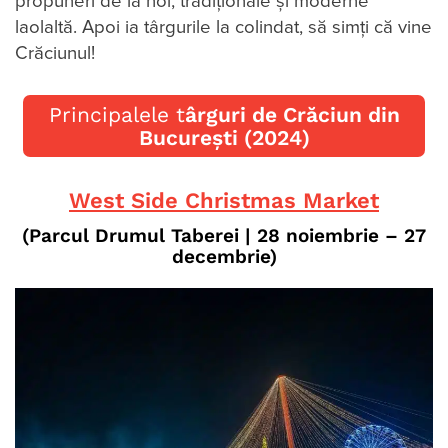
propuneri de la noi, tradiționale şi moderne
laolaltă. Apoi ia târgurile la colindat, să simți că vine
Crăciunul!
Principalele t
ârguri de Crăciun din
București (2024)
West Side Christmas Market
(Parcul Drumul Taberei
| 28 noiembrie – 27
decembrie
)