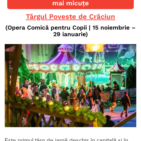
mai micuțe
Târgul Poveste de Crăciun
(Opera Comică pentru Copii
| 15 noiembrie –
29 ianuarie
)
Este primul târg de iarnă deschis în capitală și în