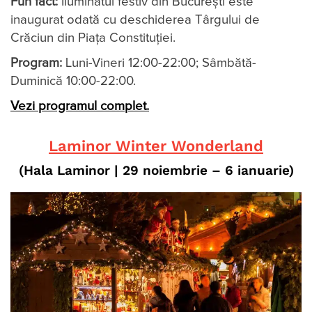
Fun fact:
Iluminatul festiv din București este
inaugurat odată cu deschiderea Târgului de
Crăciun din Piața Constituției.
Program:
Luni-Vineri 12:00-22:00; Sâmbătă-
Duminică 10:00-22:00.
Vezi programul complet.
Laminor Winter Wonderland
(Hala Laminor
| 29 noiembrie – 6 ianuarie
)