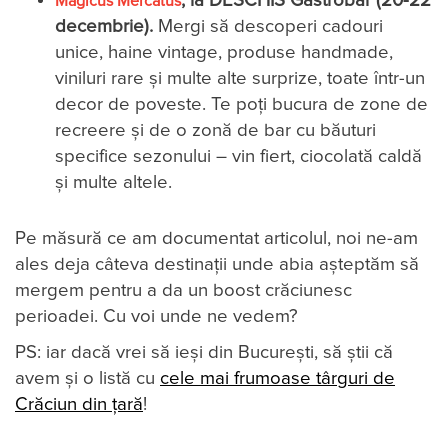
, la DESCHIS Gastrobar (20-22
Magicus Mercatus
decembrie).
Mergi să descoperi cadouri
unice, haine vintage, produse handmade,
viniluri rare și multe alte surprize, toate într-un
decor de poveste. Te poți bucura de zone de
recreere și de o zonă de bar cu băuturi
specifice sezonului – vin fiert, ciocolată caldă
și multe altele.
Pe măsură ce am documentat articolul, noi ne-am
ales deja câteva destinaţii unde abia aşteptăm să
mergem pentru a da un boost crăciunesc
perioadei. Cu voi unde ne vedem?
PS: iar dacă vrei să ieși din București, să știi că
avem și o listă cu
cele mai frumoase târguri de
Crăciun din țară
!