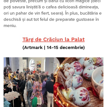
de poveste, precum și barul cu licori magice (deci
poți savura liniștit/ă o cafea delicioasă dimineața,
ori un pahar de vin fiert, seara). În plus, bucătăria e
deschisă și aut tot felul de preparate gustoase în
meniu.
Târg de Crăciun la Palat
(Artmark
|
14-15 decembrie
)