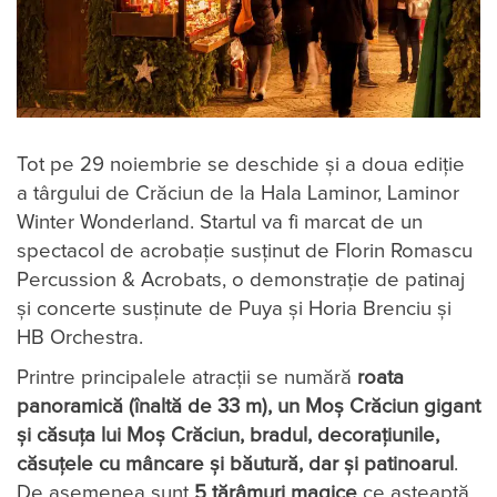
Tot pe 29 noiembrie se deschide și a doua ediție
a târgului de Crăciun de la Hala Laminor, Laminor
Winter Wonderland. Startul va fi marcat de un
spectacol de acrobație susținut de Florin Romascu
Percussion & Acrobats, o demonstrație de patinaj
și concerte susținute de Puya și Horia Brenciu și
HB Orchestra.
Printre principalele atracții se numără
roata
panoramică (înaltă de 33 m), un Moș Crăciun gigant
și căsuța lui Moș Crăciun, bradul, decorațiunile,
căsuțele cu mâncare și băutură, dar și patinoarul
.
De asemenea sunt
5 tărâmuri magice
ce așteaptă