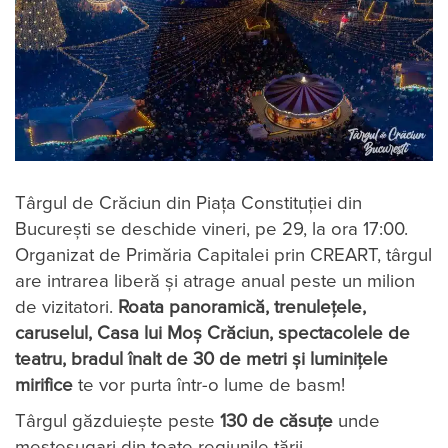
Târgul de Crăciun din Piața Constituției din
București se deschide vineri, pe 29, la ora 17:00.
Organizat de Primăria Capitalei prin CREART, târgul
are intrarea liberă și atrage anual peste un milion
de vizitatori.
Roata panoramică, trenulețele,
caruselul, Casa lui Moș Crăciun, spectacolele de
teatru, bradul înalt de 30 de metri și luminițele
mirifice
te vor purta într-o lume de basm!
Târgul găzduiește peste
130 de căsuțe
unde
meșteșugari din toate regiunile țării