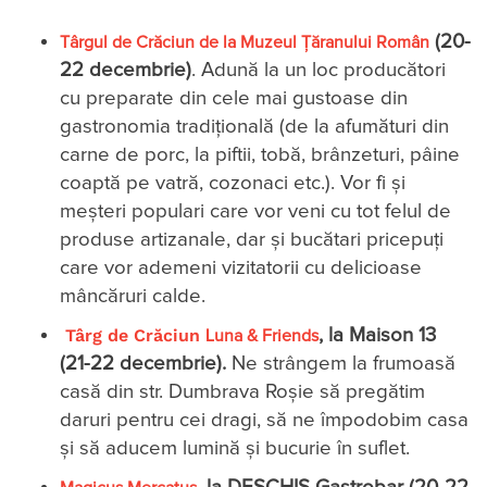
(20-
Târgul de Crăciun de la Muzeul Țăranului Român
22 decembrie)
. Adună la un loc producători
cu preparate din cele mai gustoase din
gastronomia tradițională (de la afumături din
carne de porc, la piftii, tobă, brânzeturi, pâine
coaptă pe vatră, cozonaci etc.). Vor fi și
meșteri populari care vor veni cu tot felul de
produse artizanale, dar și bucătari pricepuți
care vor ademeni vizitatorii cu delicioase
mâncăruri calde.
Târg de Crăciun
, la Maison 13
Luna & Friends
(21-22 decembrie).
Ne strângem la frumoasă
casă din str. Dumbrava Roșie să pregătim
daruri pentru cei dragi, să ne împodobim casa
și să aducem lumină și bucurie în suflet.