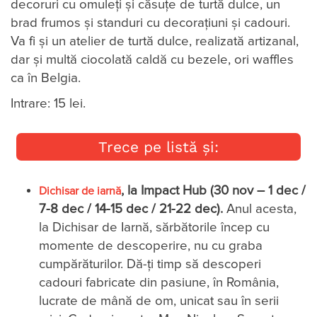
decoruri cu omuleți și căsuțe de turtă dulce, un
brad frumos și standuri cu decorațiuni și cadouri.
Va fi și un atelier de turtă dulce, realizată artizanal,
dar și multă ciocolată caldă cu bezele, ori waffles
ca în Belgia.
Intrare: 15 lei.
Trece pe listă și:
, la Impact Hub (30 nov – 1 dec /
Dichisar de iarnă
7-8 dec / 14-15 dec / 21-22 dec).
Anul acesta,
la Dichisar de Iarnă, sărbătorile încep cu
momente de descoperire, nu cu graba
cumpărăturilor. Dă-ți timp să descoperi
cadouri fabricate din pasiune, în România,
lucrate de mână de om, unicat sau în serii