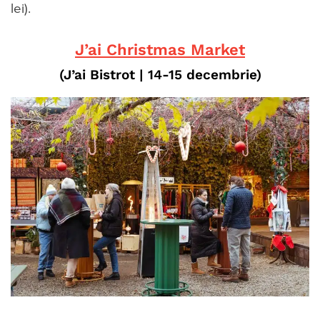
lei).
J’ai Christmas Market
(J’ai Bistrot
| 14-15 decembrie
)