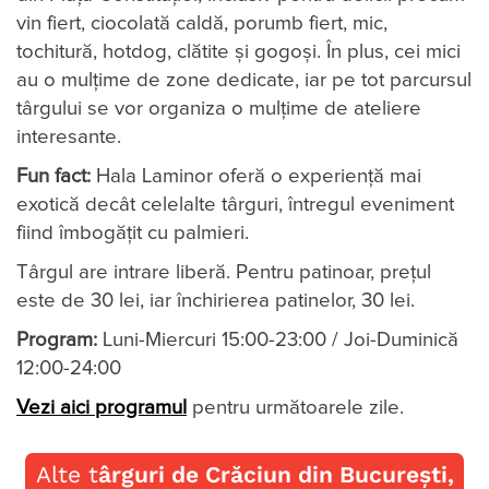
vin fiert, ciocolată caldă, porumb fiert, mic,
tochitură, hotdog, clătite și gogoși. În plus, cei mici
au o mulțime de zone dedicate, iar pe tot parcursul
târgului se vor organiza o mulțime de ateliere
interesante.
Fun fact:
Hala Laminor oferă o experiență mai
exotică decât celelalte târguri, întregul eveniment
fiind îmbogățit cu palmieri.
Târgul are intrare liberă. Pentru patinoar, prețul
este de 30 lei, iar închirierea patinelor, 30 lei.
Program:
Luni-Miercuri 15:00-23:00 / Joi-Duminică
12:00-24:00
Vezi aici programul
pentru următoarele zile.
Alte t
ârguri de Crăciun din București,