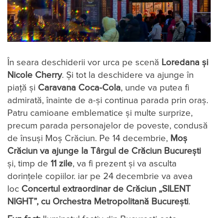
În seara deschiderii vor urca pe scenă
Loredana și
Nicole Cherry
. Și tot la deschidere va ajunge în
piață și
Caravana Coca-Cola
, unde va putea fi
admirată, înainte de a-și continua parada prin oraș.
Patru camioane emblematice și multe surprize,
precum parada personajelor de poveste, condusă
de însuși Moș Crăciun. Pe 14 decembrie,
Moș
Crăciun va ajunge la Târgul de Crăciun București
și, timp de
11 zile
, va fi prezent și va asculta
dorințele copiilor. iar pe 24 decembrie va avea
loc
Concertul extraordinar de Crăciun „SILENT
NIGHT”, cu Orchestra Metropolitană Bucureşti
.