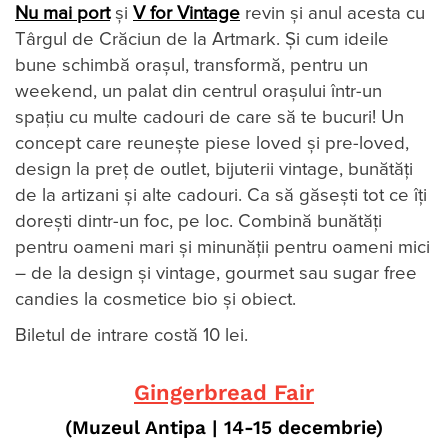
Nu mai port
și
V for Vintage
revin și anul acesta cu
Târgul de Crăciun de la Artmark. Și cum ideile
bune schimbă orașul, transformă, pentru un
weekend, un palat din centrul orașului într-un
spațiu cu multe cadouri de care să te bucuri! Un
concept care reunește piese loved și pre-loved,
design la preț de outlet, bijuterii vintage, bunătăți
de la artizani și alte cadouri. Ca să găsești tot ce îți
dorești dintr-un foc, pe loc. Combină bunătăți
pentru oameni mari și minunății pentru oameni mici
– de la design și vintage, gourmet sau sugar free
candies la cosmetice bio și obiect.
Biletul de intrare costă 10 lei.
Gingerbread Fair
(Muzeul Antipa
|
14-15 decembrie
)