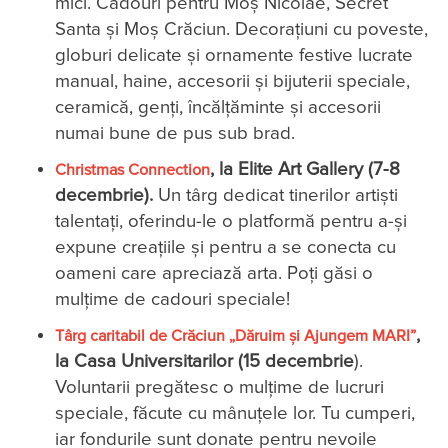
mici. Cadouri pentru Moș Nicolae, Secret
Santa și Moș Crăciun. Decorațiuni cu poveste,
globuri delicate și ornamente festive lucrate
manual, haine, accesorii și bijuterii speciale,
ceramică, genți, încălțăminte și accesorii
numai bune de pus sub brad.
, la
Elite Art Gallery
(7-8
Christmas Connection
decembrie).
Un târg dedicat tinerilor artiști
talentați, oferindu-le o platformă pentru a-și
expune creațiile și pentru a se conecta cu
oameni care apreciază arta. Poți găsi o
mulțime de cadouri speciale!
,
Târg caritabil de Crăciun „Dăruim și Ajungem MARI”
la Casa Universitarilor (15 decembrie
).
Voluntarii pregătesc o mulțime de lucruri
speciale, făcute cu mânuțele lor. Tu cumperi,
iar fondurile sunt donate pentru nevoile