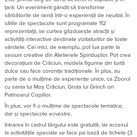
țară. Un eveniment gândit să transforme
sărbătorile de iarnă într-o experiență de neuitat. În
sălile de spectacole sunt programate 112
reprezentații, iar curtea găzduiește atracții și
activități interactive destinate vizitatorilor de toate
vârstele. Cei mici, de exemplu, pot lua parte la
sesiuni creative din Atelierele Spiridușilor. Pot crea
decorațiuni de Crăciun, modela figurine din turtă
dulce sau face coronițe tradiționale. În plus, au
parte de o mulțime de experiențe unice, ca Zborul
cu sania lui Moș Crăciun, Grota lui Grinch ori
Patinoarul Copiilor.
În plus, vor fi o mulțime de spectacole tematice,
dar și spectacole ecvestre.
Intrarea în cadrul târgului este gratuită, iar accesul
la activitățile speciale se face pe bază de tichete (3