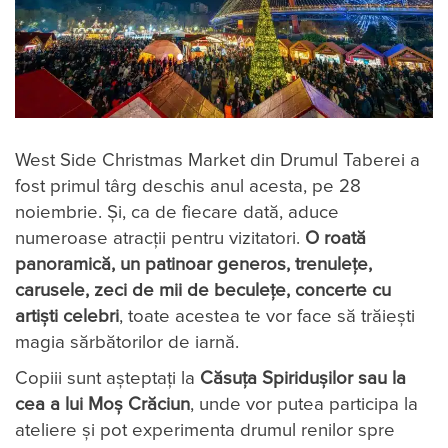
West Side Christmas Market din Drumul Taberei a
fost primul târg deschis anul acesta, pe 28
noiembrie. Și, ca de fiecare dată, aduce
numeroase atracții pentru vizitatori.
O roată
panoramică, un patinoar generos, trenulețe,
carusele, zeci de mii de beculețe, concerte cu
artiști celebri
, toate acestea te vor face să trăiești
magia sărbătorilor de iarnă.
Copiii sunt așteptați la
Căsuța Spiridușilor sau la
cea a lui Moș Crăciun
, unde vor putea participa la
ateliere și pot experimenta drumul renilor spre