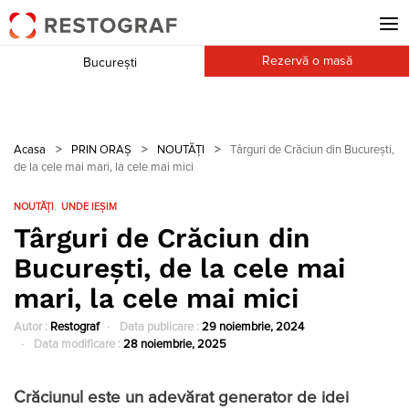
Rezervă o masă
București
Acasa
>
PRIN ORAȘ
>
NOUTĂȚI
>
Târguri de Crăciun din Bucureşti,
de la cele mai mari, la cele mai mici
NOUTĂȚI
UNDE IEȘIM
Târguri de Crăciun din
Bucureşti, de la cele mai
mari, la cele mai mici
Autor :
Restograf
Data publicare :
29 noiembrie, 2024
Data modificare :
28 noiembrie, 2025
Crăciunul este un adevărat generator de idei