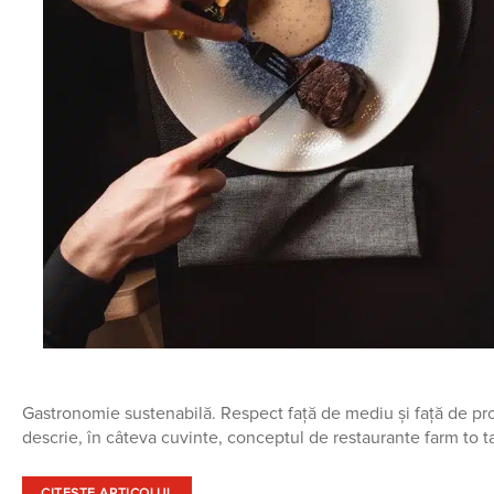
Gastronomie sustenabilă. Respect față de mediu și față de pro
descrie, în câteva cuvinte, conceptul de restaurante farm to ta