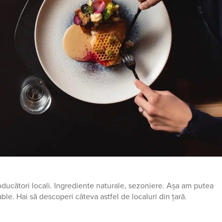
ducători locali. Ingrediente naturale, sezoniere. Așa am putea
ble. Hai să descoperi câteva astfel de localuri din țară.