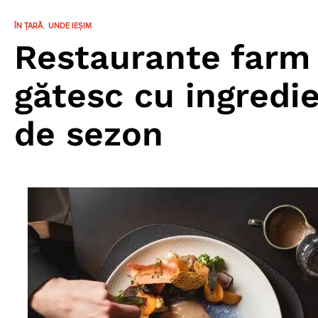
ÎN ȚARĂ
UNDE IEȘIM
Restaurante farm 
gătesc cu ingredie
de sezon