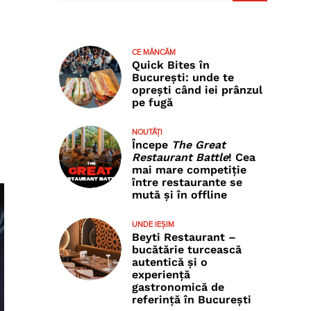
CE MÂNCĂM
Quick Bites în
București: unde te
oprești când iei prânzul
pe fugă
NOUTĂȚI
Începe
The Great
Restaurant Battle
! Cea
mai mare competiție
între restaurante se
mută și în offline
UNDE IEȘIM
Beyti Restaurant –
bucătărie turcească
autentică și o
experiență
gastronomică de
referință în București