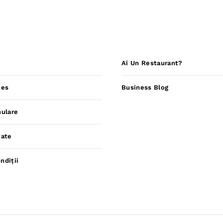
Ai Un Restaurant?
ies
Business Blog
nulare
tate
ndiții