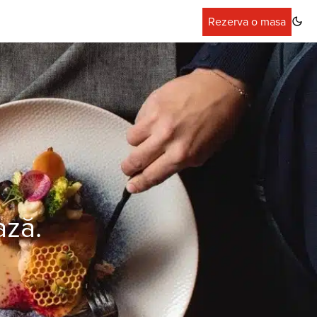
Rezerva o masa
ază.