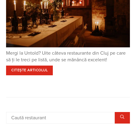
Mergi la Untold? Uite câteva restaurante din Cluj pe care
să ți le treci pe listă, unde se mănâncă excelent!
CITEȘTE ARTICOLUL