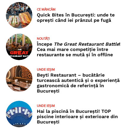
CE MÂNCĂM
Quick Bites în București: unde te
oprești când iei prânzul pe fugă
NOUTĂȚI
Începe
The Great Restaurant Battle
!
Cea mai mare competiție între
restaurante se mută și în offline
UNDE IEȘIM
Beyti Restaurant – bucătărie
turcească autentică și o experiență
gastronomică de referință în
București
UNDE IEȘIM
Hai la piscină în București! TOP
piscine interioare și exterioare din
București