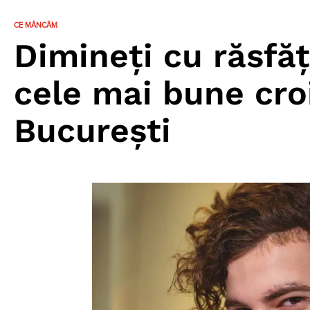
CE MÂNCĂM
Dimineți cu răsf
cele mai bune cro
București