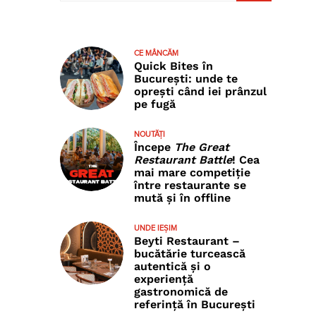
CE MÂNCĂM
Quick Bites în
București: unde te
oprești când iei prânzul
pe fugă
NOUTĂȚI
Începe
The Great
Restaurant Battle
! Cea
mai mare competiție
între restaurante se
mută și în offline
UNDE IEȘIM
Beyti Restaurant –
bucătărie turcească
autentică și o
experiență
gastronomică de
referință în București