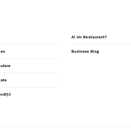
Ai Un Restaurant?
ies
Business Blog
nulare
tate
ndiții