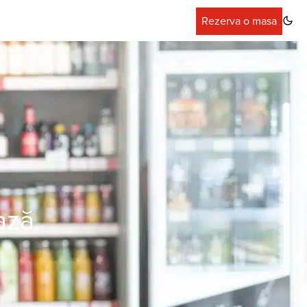
Rezerva o masa
ază.