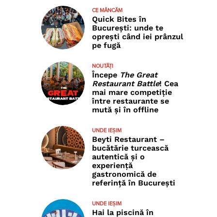
CE MÂNCĂM
Quick Bites în
București: unde te
oprești când iei prânzul
pe fugă
NOUTĂȚI
Începe
The Great
Restaurant Battle
! Cea
mai mare competiție
între restaurante se
mută și în offline
UNDE IEȘIM
Beyti Restaurant –
bucătărie turcească
autentică și o
experiență
gastronomică de
referință în București
UNDE IEȘIM
Hai la piscină în