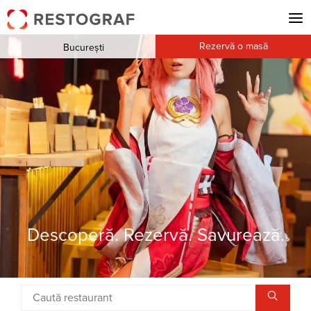
Rezervă o masă
București
Descoperă. Rezervă. Savurează.