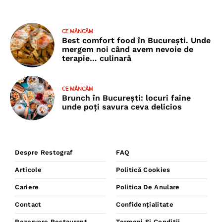
CE MÂNCĂM
Best comfort food în București. Unde
mergem noi când avem nevoie de
terapie… culinară
CE MÂNCĂM
Brunch în București: locuri faine
unde poţi savura ceva delicios
Despre Restograf
FAQ
Articole
Politică Cookies
Cariere
Politica De Anulare
Contact
Confidențialitate
Rezervare Restaurant
Termeni Și Condiții