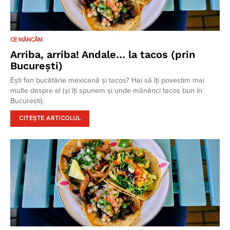
CE MÂNCĂM
Arriba, arriba! Andale… la tacos (prin
București)
Ești fan bucătărie mexicană și tacos? Hai să îți povestim mai
multe despre el (și îți spunem și unde mănânci tacos bun în
București).
CITEȘTE ARTICOLUL