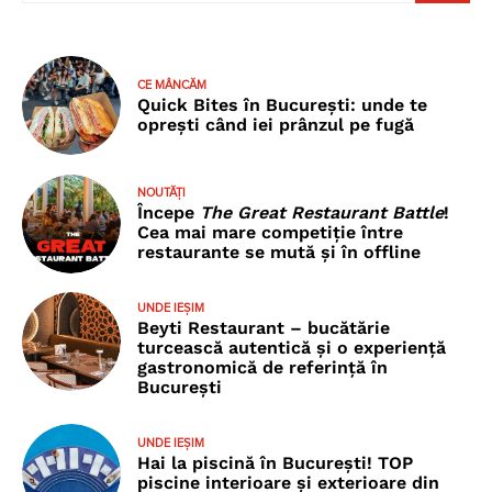
CE MÂNCĂM
Quick Bites în București: unde te
oprești când iei prânzul pe fugă
NOUTĂȚI
Începe
The Great Restaurant Battle
!
Cea mai mare competiție între
restaurante se mută și în offline
UNDE IEȘIM
Beyti Restaurant – bucătărie
turcească autentică și o experiență
gastronomică de referință în
București
UNDE IEȘIM
Hai la piscină în București! TOP
piscine interioare și exterioare din