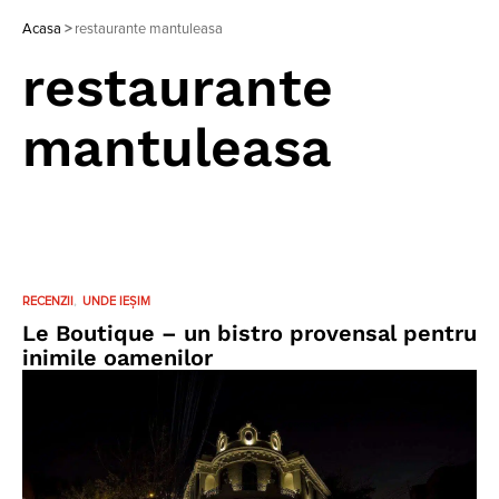
Acasa
>
restaurante mantuleasa
restaurante
mantuleasa
RECENZII
UNDE IEȘIM
Le Boutique – un bistro provensal pentru
inimile oamenilor