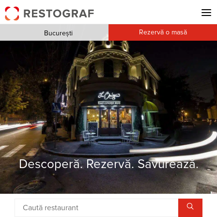
Rezervă o masă
București
Descoperă. Rezervă. Savurează.