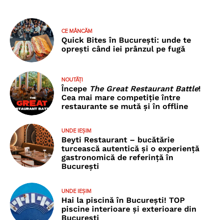
CE MÂNCĂM
Quick Bites în București: unde te
oprești când iei prânzul pe fugă
NOUTĂȚI
Începe
The Great Restaurant Battle
!
Cea mai mare competiție între
restaurante se mută și în offline
UNDE IEȘIM
Beyti Restaurant – bucătărie
turcească autentică și o experiență
gastronomică de referință în
București
UNDE IEȘIM
Hai la piscină în București! TOP
piscine interioare și exterioare din
București