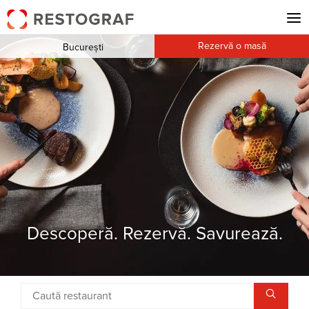
Rezervă o masă
București
Descoperă. Rezervă. Savurează.