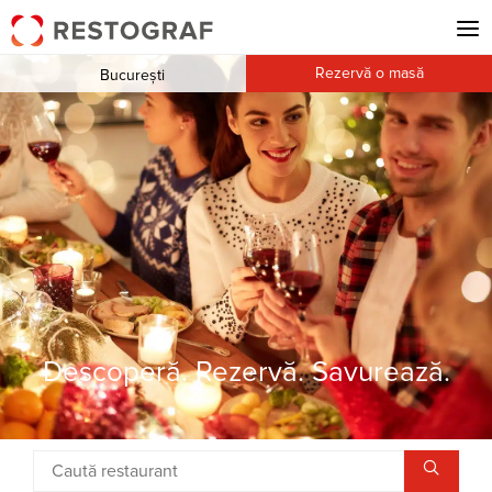
Rezervă o masă
București
Descoperă. Rezervă. Savurează.