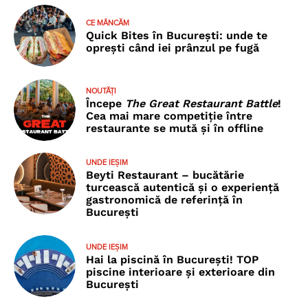
CE MÂNCĂM
Quick Bites în București: unde te
oprești când iei prânzul pe fugă
NOUTĂȚI
Începe
The Great Restaurant Battle
!
Cea mai mare competiție între
restaurante se mută și în offline
UNDE IEȘIM
Beyti Restaurant – bucătărie
turcească autentică și o experiență
gastronomică de referință în
București
UNDE IEȘIM
Hai la piscină în București! TOP
piscine interioare și exterioare din
București