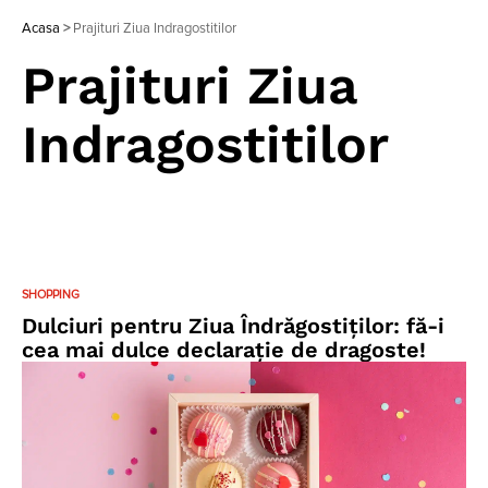
Acasa
>
Prajituri Ziua Indragostitilor
Prajituri Ziua
Indragostitilor
SHOPPING
Dulciuri pentru Ziua Îndrăgostiților: fă-i
cea mai dulce declarație de dragoste!