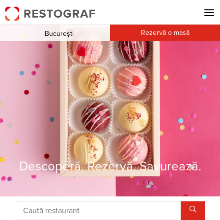
Rezervă o masă
București
Descoperă. Rezervă. Savurează.