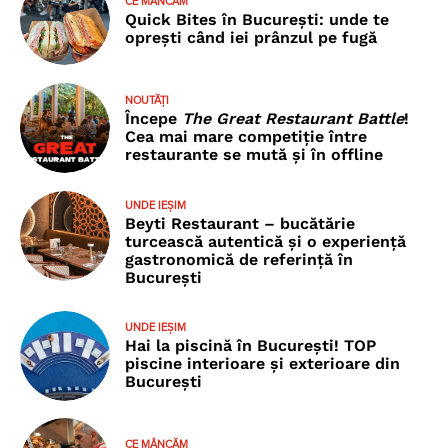
CE MÂNCĂM
Quick Bites în București: unde te
oprești când iei prânzul pe fugă
NOUTĂȚI
Începe
The Great Restaurant Battle
!
Cea mai mare competiție între
restaurante se mută și în offline
UNDE IEȘIM
Beyti Restaurant – bucătărie
turcească autentică și o experiență
gastronomică de referință în
București
UNDE IEȘIM
Hai la piscină în București! TOP
piscine interioare și exterioare din
București
CE MÂNCĂM