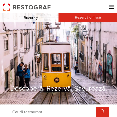
Rezervă o masă
București
Descoperă. Rezervă. Savurează.