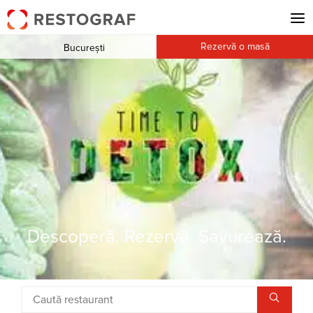
Rezervă o masă
București
Descoperă. Rezervă. Savurează.