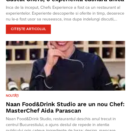
Inca de la inceput, Chefs Experience a fost ca un restaurant al
experientelor. Experiente descoperite si oferite in timp, deoarece
nu le-a fost usor sa reuseasca, insa dupa indelungi discutii,…
CITEȘTE ARTICOLUL
NOUTĂȚI
Naan Food&Drink Studio are un nou Chef:
MasterChef Aida Parascan
Naan Food&Drink Studio, restaurantul deschis anul trecut in
centrul Bucurestiului, a ajuns destul de repede in atentia
publicului prin cateva ingrediente de baza: design, mancare