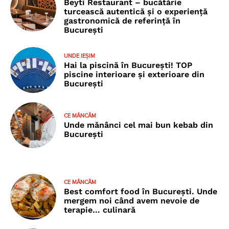
Beyti Restaurant – bucătărie
turcească autentică și o experiență
gastronomică de referință în
București
UNDE IEȘIM
Hai la piscină în București! TOP
piscine interioare și exterioare din
București
CE MÂNCĂM
Unde mănânci cel mai bun kebab din
București
CE MÂNCĂM
Best comfort food în București. Unde
mergem noi când avem nevoie de
terapie… culinară