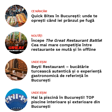
CE MÂNCĂM
Quick Bites în București: unde te
oprești când iei prânzul pe fugă
NOUTĂȚI
Începe
The Great Restaurant Battle
!
Cea mai mare competiție între
restaurante se mută și în offline
UNDE IEȘIM
Beyti Restaurant – bucătărie
turcească autentică și o experiență
gastronomică de referință în
București
UNDE IEȘIM
Hai la piscină în București! TOP
piscine interioare și exterioare din
București