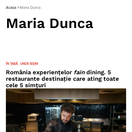
Acasa
>
Maria Dunca
Maria Dunca
ÎN ȚARĂ
UNDE IEȘIM
România experiențelor
fain
dining. 5
restaurante destinație care ating toate
cele 5 simțuri