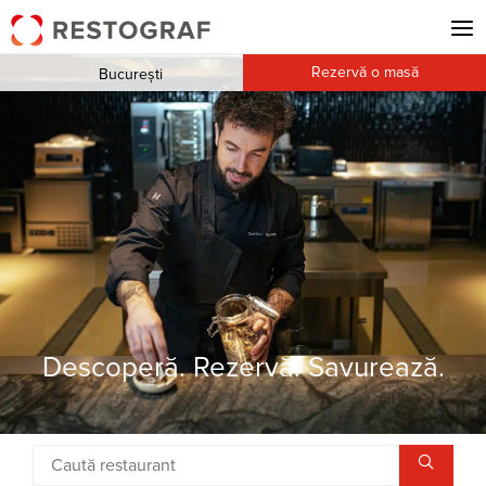
Rezervă o masă
București
Descoperă. Rezervă. Savurează.