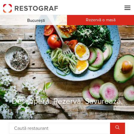
Rezervă o masă
București
Descoperă. Rezervă. Savurează.