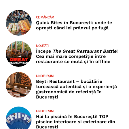
CE MÂNCĂM
Quick Bites în București: unde te
oprești când iei prânzul pe fugă
NOUTĂȚI
Începe
The Great Restaurant Battle
!
Cea mai mare competiție între
restaurante se mută și în offline
UNDE IEȘIM
Beyti Restaurant – bucătărie
turcească autentică și o experiență
gastronomică de referință în
București
UNDE IEȘIM
Hai la piscină în București! TOP
piscine interioare și exterioare din
București