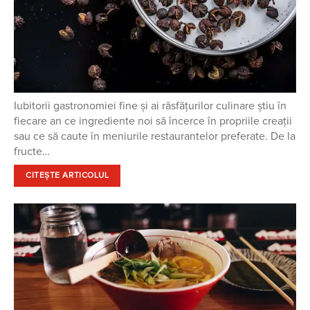
Iubitorii gastronomiei fine și ai răsfățurilor culinare știu în
fiecare an ce ingrediente noi să încerce în propriile creații
sau ce să caute în meniurile restaurantelor preferate. De la
fructe…
CITEȘTE ARTICOLUL