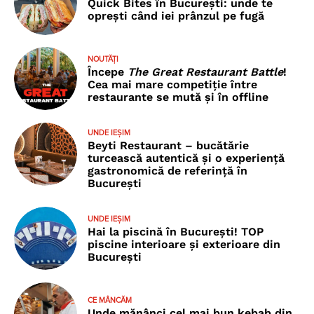
Quick Bites în București: unde te
oprești când iei prânzul pe fugă
NOUTĂȚI
Începe
The Great Restaurant Battle
!
Cea mai mare competiție între
restaurante se mută și în offline
UNDE IEȘIM
Beyti Restaurant – bucătărie
turcească autentică și o experiență
gastronomică de referință în
București
UNDE IEȘIM
Hai la piscină în București! TOP
piscine interioare și exterioare din
București
CE MÂNCĂM
Unde mănânci cel mai bun kebab din