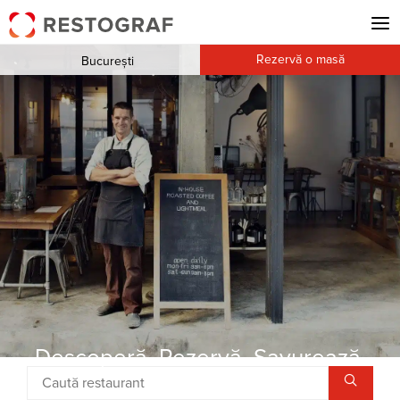
Rezervă o masă
București
Descoperă. Rezervă. Savurează.