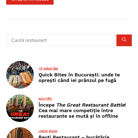
CE MÂNCĂM
Quick Bites în București: unde te
oprești când iei prânzul pe fugă
NOUTĂȚI
Începe
The Great Restaurant Battle
!
Cea mai mare competiție între
restaurante se mută și în offline
UNDE IEȘIM
Beyti Restaurant – bucătărie