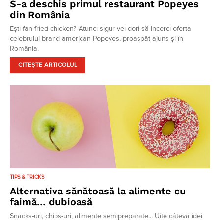
S-a deschis primul restaurant Popeyes
din România
Ești fan fried chicken? Atunci sigur vei dori să încerci oferta
celebrului brand american Popeyes, proaspăt ajuns și în
România.
CITEȘTE ARTICOLUL
TIPS & TRICKS
Alternativa sănătoasă la alimente cu
faimă… dubioasă
Snacks-uri, chips-uri, alimente semipreparate... Uite câteva idei