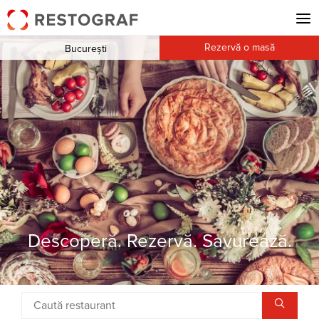
Rezervă o masă
București
Descoperă. Rezervă. Savurează.