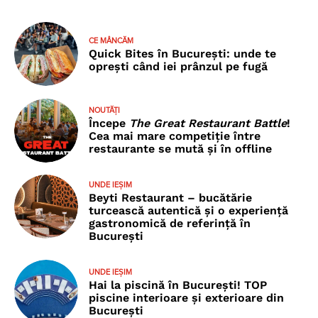
CE MÂNCĂM
Quick Bites în București: unde te
oprești când iei prânzul pe fugă
NOUTĂȚI
Începe
The Great Restaurant Battle
!
Cea mai mare competiție între
restaurante se mută și în offline
UNDE IEȘIM
Beyti Restaurant – bucătărie
turcească autentică și o experiență
gastronomică de referință în
București
UNDE IEȘIM
Hai la piscină în București! TOP
piscine interioare și exterioare din
București