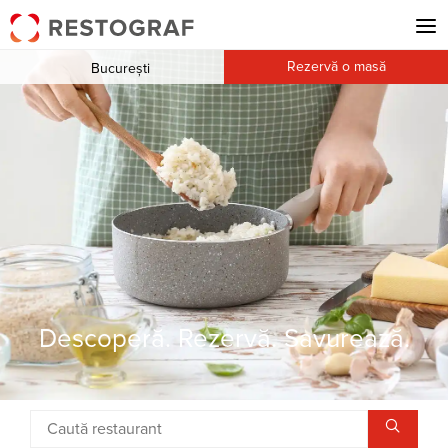
Rezervă o masă
București
Descoperă. Rezervă. Savurează.