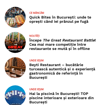
CE MÂNCĂM
Quick Bites în București: unde te
oprești când iei prânzul pe fugă
NOUTĂȚI
Începe
The Great Restaurant Battle
!
Cea mai mare competiție între
restaurante se mută și în offline
UNDE IEȘIM
Beyti Restaurant – bucătărie
turcească autentică și o experiență
gastronomică de referință în
București
UNDE IEȘIM
Hai la piscină în București! TOP
piscine interioare și exterioare din
București