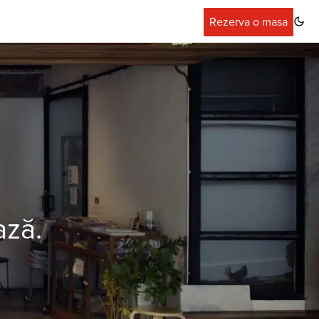
Rezerva o masa
ază.