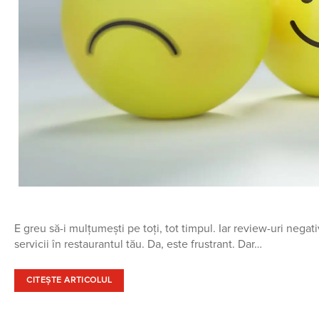
E greu să-i mulțumești pe toți, tot timpul. Iar review-uri nega
servicii în restaurantul tău. Da, este frustrant. Dar…
CITEȘTE ARTICOLUL