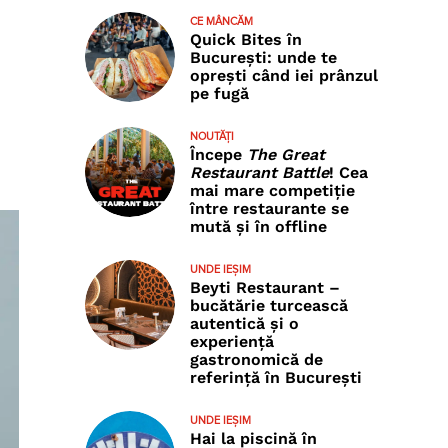
CE MÂNCĂM
Quick Bites în
București: unde te
oprești când iei prânzul
pe fugă
NOUTĂȚI
Începe
The Great
Restaurant Battle
! Cea
mai mare competiție
între restaurante se
mută și în offline
UNDE IEȘIM
Beyti Restaurant –
bucătărie turcească
autentică și o
experiență
gastronomică de
referință în București
UNDE IEȘIM
Hai la piscină în