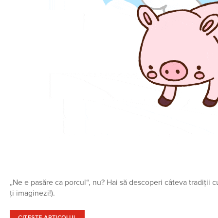
„Ne e pasăre ca porcul“, nu? Hai să descoperi câteva tradiții c
ți imaginezi!).