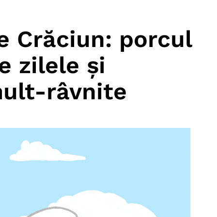
de Crăciun: porcul
 zilele și
mult-râvnite