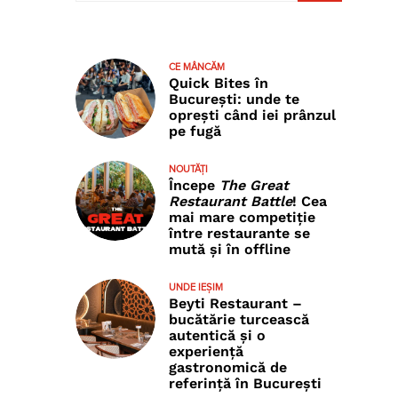
CE MÂNCĂM
Quick Bites în
București: unde te
oprești când iei prânzul
pe fugă
NOUTĂȚI
Începe
The Great
Restaurant Battle
! Cea
mai mare competiție
între restaurante se
mută și în offline
UNDE IEȘIM
Beyti Restaurant –
bucătărie turcească
autentică și o
experiență
gastronomică de
referință în București