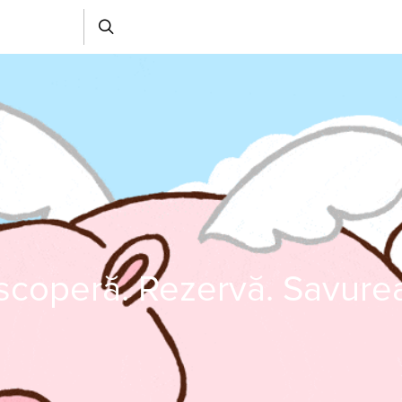
coperă. Rezervă. Savure