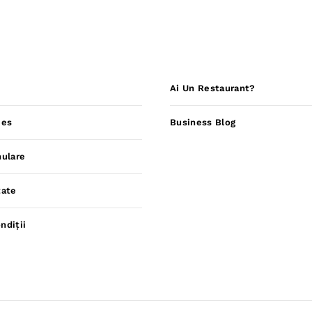
Ai Un Restaurant?
ies
Business Blog
nulare
tate
ndiții