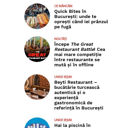
CE MÂNCĂM
Quick Bites în
București: unde te
oprești când iei prânzul
pe fugă
NOUTĂȚI
Începe
The Great
Restaurant Battle
! Cea
mai mare competiție
între restaurante se
mută și în offline
UNDE IEȘIM
Beyti Restaurant –
bucătărie turcească
autentică și o
experiență
gastronomică de
referință în București
UNDE IEȘIM
Hai la piscină în