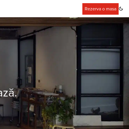
Rezerva o masa
ază.