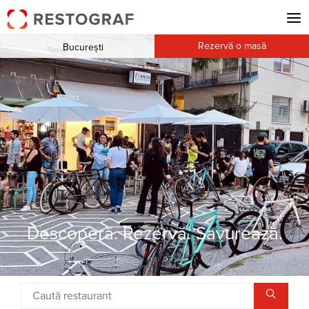
Rezervă o masă
București
Descoperă. Rezervă. Savurează.