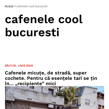
Acasa
>
cafenele cool bucuresti
cafenele cool
bucuresti
BĂUTURI
UNDE IEȘIM
Cafenele micuţe, de stradă, super
cochete. Pentru că esenţele tari se ţin
în… „recipiente” mici