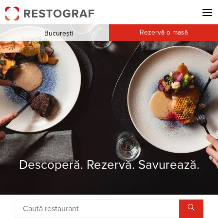
Rezervă o masă
București
Descoperă. Rezervă. Savurează.