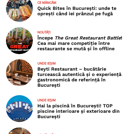
CE MÂNCĂM
Quick Bites în București: unde te
oprești când iei prânzul pe fugă
NOUTĂȚI
Începe
The Great Restaurant Battle
!
Cea mai mare competiție între
restaurante se mută și în offline
UNDE IEȘIM
Beyti Restaurant – bucătărie
turcească autentică și o experiență
gastronomică de referință în
București
UNDE IEȘIM
Hai la piscină în București! TOP
piscine interioare și exterioare din
București