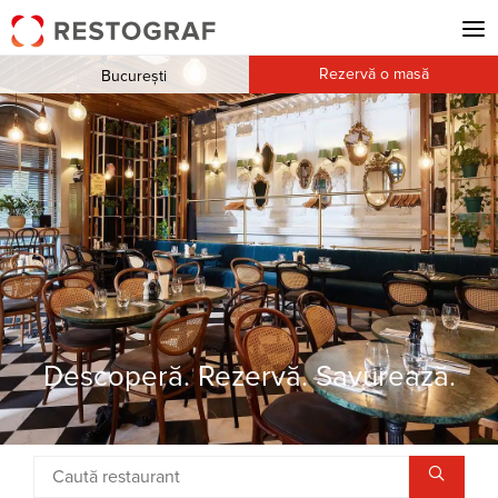
Rezervă o masă
București
Descoperă. Rezervă. Savurează.