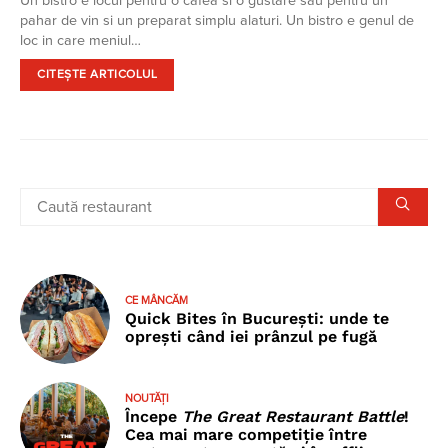
Un bistro e locul pentru o cafea si o gustare sau pentru un
pahar de vin si un preparat simplu alaturi. Un bistro e genul de
loc in care meniul…
CITEȘTE ARTICOLUL
CE MÂNCĂM
Quick Bites în București: unde te
oprești când iei prânzul pe fugă
NOUTĂȚI
Începe
The Great Restaurant Battle
!
Cea mai mare competiție între