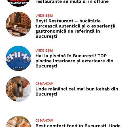
restaurante se mută și în offline
UNDE IEȘIM
Beyti Restaurant – bucătărie
turcească autentică și o experiență
gastronomică de referință în
București
UNDE IEȘIM
Hai la piscină în București! TOP
piscine interioare și exterioare din
București
CE MÂNCĂM
Unde mănânci cel mai bun kebab din
București
CE MÂNCĂM
Best comfort food în București. Unde