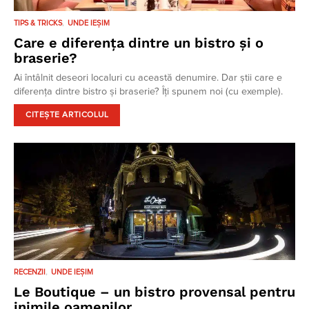
TIPS & TRICKS
UNDE IEȘIM
Care e diferența dintre un bistro și o
braserie?
Ai întâlnit deseori localuri cu această denumire. Dar știi care e
diferența dintre bistro și braserie? Îți spunem noi (cu exemple).
CITEȘTE ARTICOLUL
RECENZII
UNDE IEȘIM
Le Boutique – un bistro provensal pentru
inimile oamenilor