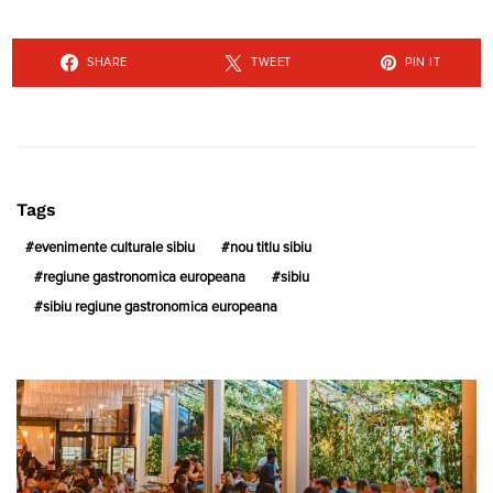
SHARE
TWEET
PIN IT
Tags
evenimente culturale sibiu
nou titlu sibiu
regiune gastronomica europeana
sibiu
sibiu regiune gastronomica europeana