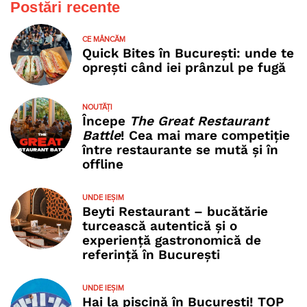
Postări recente
CE MÂNCĂM
Quick Bites în București: unde te
oprești când iei prânzul pe fugă
NOUTĂȚI
Începe
The Great Restaurant
Battle
! Cea mai mare competiție
între restaurante se mută și în
offline
UNDE IEȘIM
Beyti Restaurant – bucătărie
turcească autentică și o
experiență gastronomică de
referință în București
UNDE IEȘIM
Hai la piscină în București! TOP