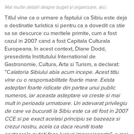
Mai multe detalii despre buget si organizare,
aici
.
Titlul vine ca o urmare a faptului ca Sibiu este deja
o destinatie turistica si pentru ca a dovedit ca stie
sa se descurce cu meritele primite, cum a fost
cazul in 2007 cand a fost Capitala Culturala
Europeana. In acest context, Diane Dodd,
presedinta Institutului International de
Gastronomie, Cultura, Arta si Turism, a declarat:
“C
alatoria Sibiului abia acum incepe. Acest titlu
vine cu o responsabilitate foarte mare. Exista
asteptari foarte ridicate din partea unui public
numeros, iar aceasta asteptare va creste si mai
mult in perioada urmatoare. Un adevarat privilegiu
de care va bucurati la Sibiu este ca ati fost in 2007
CCE si pe exact acelasi principiu se bazeaza si
crezul nostru, acela ca daca reuniti toate