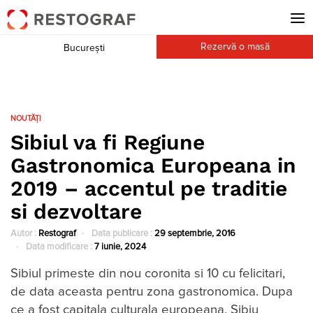
Rezervă o masă
București
NOUTĂȚI
Sibiul va fi Regiune
Gastronomica Europeana in
2019 – accentul pe traditie
si dezvoltare
Autor :
Restograf
Data publicare :
29 septembrie, 2016
Data modificare :
7 iunie, 2024
Sibiul primeste din nou coronita si 10 cu felicitari,
de data aceasta pentru zona gastronomica. Dupa
ce a fost capitala culturala europeana, Sibiu