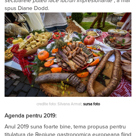
sectoarele puteti face lucruri impresionante
”, a mai
spus Diane Dodd.
credite foto: Silvana Armat;
sursa foto
Agenda pentru 2019:
Anul 2019 suna foarte bine, tema propusa pentru
titulatura de Regiune gastronomica europeana fiind