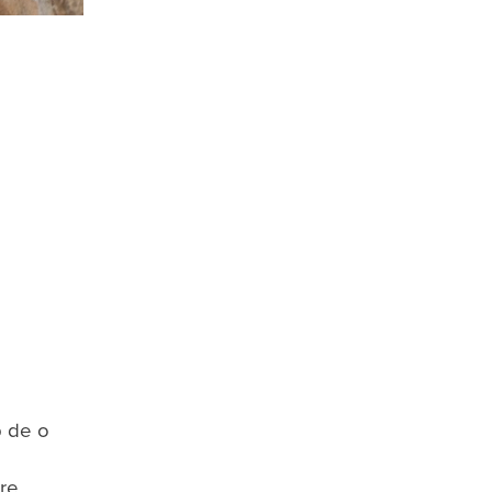
p de o
are