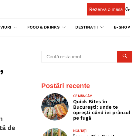
Rezerva o masa
VIURI
FOOD & DRINKS
DESTINAȚII
E-SHOP
,
Postări recente
CE MÂNCĂM
Quick Bites în
București: unde te
oprești când iei prânzul
n
pe fugă
tă de
NOUTĂȚI