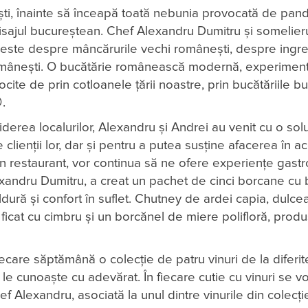
ști, înainte să înceapă toată nebunia provocată de pan
peisajul bucureștean. Chef Alexandru Dumitru și somelier
a este despre mâncărurile vechi românești, despre ingr
românești. O bucătărie românească modernă, experiment
ite de prin cotloanele țării noastre, prin bucătăriile bu
.
erea localurilor, Alexandru și Andrei au venit cu o solu
clienții lor, dar și pentru a putea susține afacerea în a
e în restaurant, vor continua să ne ofere experiențe gast
exandru Dumitru, a creat un pachet de cinci borcane cu 
ră și confort în suflet. Chutney de ardei capia, dulce
ficat cu cimbru și un borcănel de miere polifloră, produ
fiecare săptămână o colecție de patru vinuri de la diferi
a le cunoaște cu adevărat. În fiecare cutie cu vinuri se v
 Alexandru, asociată la unul dintre vinurile din colecți