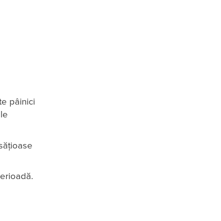
te pâinici
 le
 sățioase
perioadă.