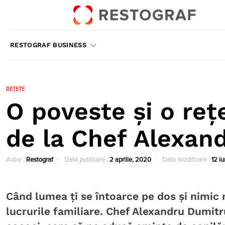
RESTOGRAF BUSINESS
REȚETE
O poveste și o rețe
de la Chef Alexan
Autor :
Restograf
Data publicare :
2 aprilie, 2020
Data modificare :
12 i
Când lumea ți se întoarce pe dos și nimic nu
lucrurile familiare. Chef Alexandru Dumitr