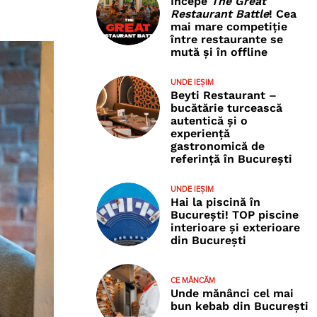
Începe
The Great
Restaurant Battle
! Cea
mai mare competiție
între restaurante se
mută și în offline
UNDE IEȘIM
Beyti Restaurant –
bucătărie turcească
autentică și o
experiență
gastronomică de
referință în București
UNDE IEȘIM
Hai la piscină în
București! TOP piscine
interioare și exterioare
din București
CE MÂNCĂM
Unde mănânci cel mai
bun kebab din București