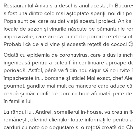
Restaurantul Anika s-a deschis anul acesta, în Bucure
a fost una dintre cele mai așteptate apariții noi din 
Popa sunt cei care au dat viață acestui proiect. Anik
locale de sezon și vinurile născute pe pământurile 
improvizație, care are ca punct de pornire rețete scotoc
Probabil că de aici vine și această rețetă de cococi 
Odată cu epidemia de coronavirus, care a dus la închid
ingenioasă pentru a putea fi în continuare aproape de 
perioadă. Astfel, până va fi din nou sigur să ne invit
împachetate în… borcane și sticle! Mai exact, chef Al
gourmet, gândite mai mult ca mâncare care aduce căldu
ceapă și măr, confit de porc cu boia afumată, pate de 
în familia lui.
La rândul lui, Andrei, somelierul in-house, va crea în 
românești, oferind clienților toate informațiile pentru 
carduri cu note de degustare și o rețetă creată de Chef