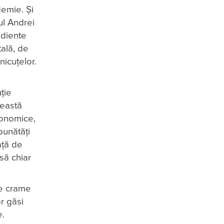
demie. Și
ul Andrei
ediente
ală, de
nicuțelor.
ție
ceastă
ronomice,
bunătăți
ață de
să chiar
te crame
or găsi
e.