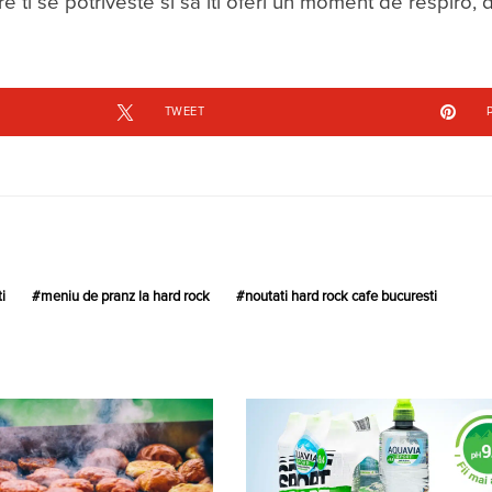
e ti se potriveste si sa iti oferi un moment de respiro, d
TWEET
i
meniu de pranz la hard rock
noutati hard rock cafe bucuresti