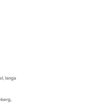
el, langa
eberg,