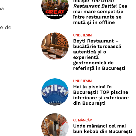
Începe
The Great
Restaurant Battle
! Cea
na
mai mare competiție
între restaurante se
mută și în offline
ie de
UNDE IEȘIM
Beyti Restaurant –
bucătărie turcească
autentică și o
experiență
gastronomică de
referință în București
UNDE IEȘIM
Hai la piscină în
București! TOP piscine
interioare și exterioare
din București
CE MÂNCĂM
Unde mănânci cel mai
bun kebab din București