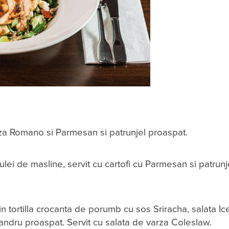
nza Romano si Parmesan si patrunjel proaspat.
lei de masline, servit cu cartofi cu Parmesan si patrunj
in tortilla crocanta de porumb cu sos Sriracha, salata Ic
andru proaspat. Servit cu salata de varza Coleslaw.