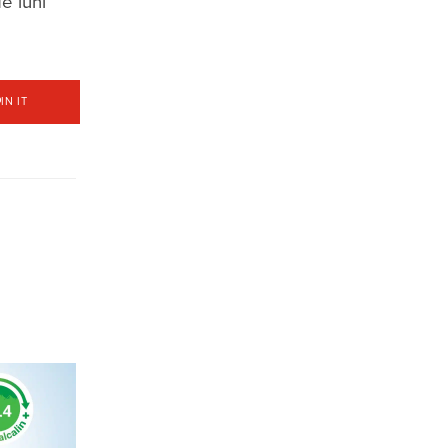
e luni
PIN IT