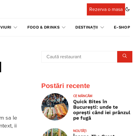
Rezerva o masa
VIURI
FOOD & DRINKS
DESTINAȚII
E-SHOP
d
Postări recente
CE MÂNCĂM
Quick Bites în
București: unde te
oprești când iei prânzul
am sa le
pe fugă
ext, ii
NOUTĂȚI