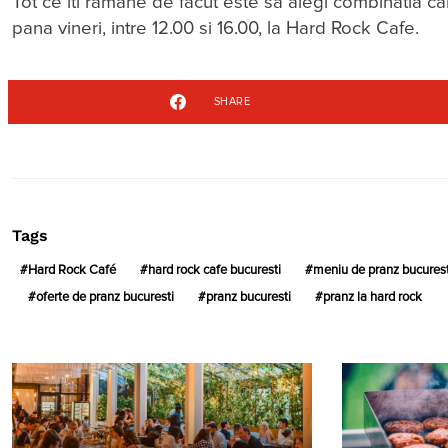
Tot ce iti ramane de facut este sa alegi combinatia car
pana vineri, intre 12.00 si 16.00, la Hard Rock Cafe.
SHARE
Tags
Hard Rock Café
hard rock cafe bucuresti
meniu de pranz bucurest
oferte de pranz bucuresti
pranz bucuresti
pranz la hard rock