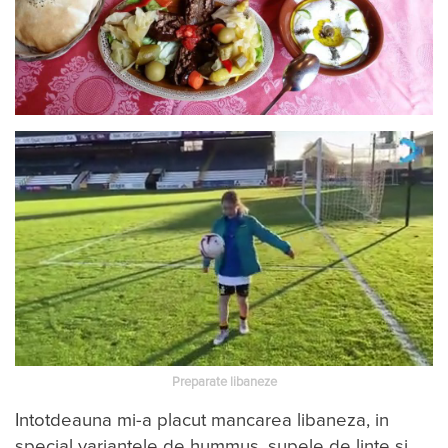
Preparate libaneze
Into​t​deauna mi-a placut mancarea libaneza, in
special variantele de hummus, supele de linte si