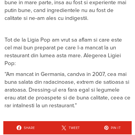
bune in mare parte, insa au fost si experient​e​ mai
putin bune, cand ingredientele nu au fost de
calitate si ne-am ales cu indigestii.
Tot de la Ligia Pop am vrut sa aflam si care este
cel mai bun preparat pe care l-a mancat la un
restaurant din lumea asta mare. Alegerea Ligiei
Pop:
“Am mancat in Germania, candva in 2007, cea mai
buna salata din radacinoase, extrem de satioasa si
aratoasa. Dressing-ul era fara egal si legumele
erau atat de proaspete si de buna calitate, ceea ce
rar intalnesti la un restaurant.”
SHARE
TWEET
PIN IT