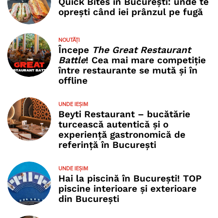
Quick Bites în București: unde te
oprești când iei prânzul pe fugă
NOUTĂȚI
Începe
The Great Restaurant
Battle
! Cea mai mare competiție
între restaurante se mută și în
offline
UNDE IEȘIM
Beyti Restaurant – bucătărie
turcească autentică și o
experiență gastronomică de
referință în București
UNDE IEȘIM
Hai la piscină în București! TOP
piscine interioare și exterioare
din București